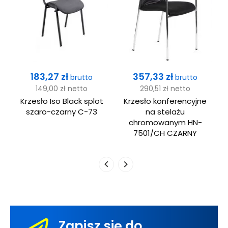
Cena
Cena
183,27 zł
357,33 zł
brutto
brutto
149,00 zł
netto
290,51 zł
netto
Krzesło Iso Black splot
Krzesło konferencyjne
szaro-czarny C-73
na stelażu
chromowanym HN-
7501/CH CZARNY
Zapisz się do