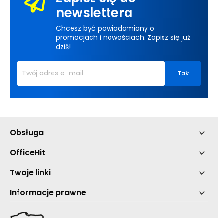
newslettera
Chcesz być powiadamiany o
promocjach i nowościach. Zapisz się już
dziś!
Obsługa

OfficeHit

Twoje linki

Informacje prawne
