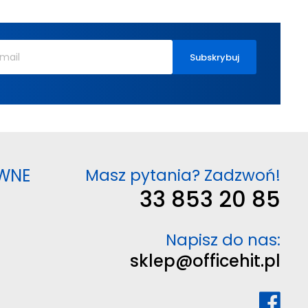
WNE
Masz pytania? Zadzwoń!
33 853 20 85
Napisz do nas:
sklep@officehit.pl