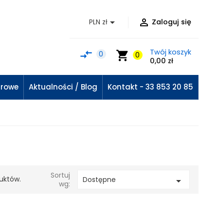


PLN zł
Zaloguj się
Twój koszyk
compare_arrows
shopping_cart
0
0
0,00 zł
urowe
Aktualności / Blog
Kontakt - 33 853 20 85
Sortuj
uktów.
Dostępne

wg: