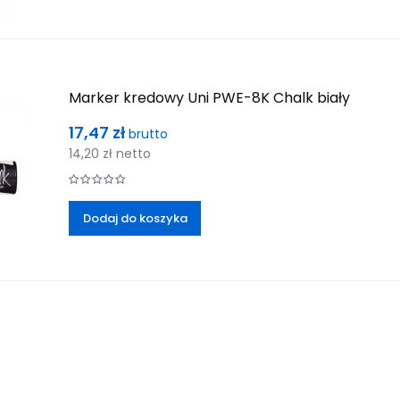
Marker kredowy Uni PWE-8K Chalk biały
Cena
17,47 zł
brutto
14,20 zł
netto
Dodaj do koszyka