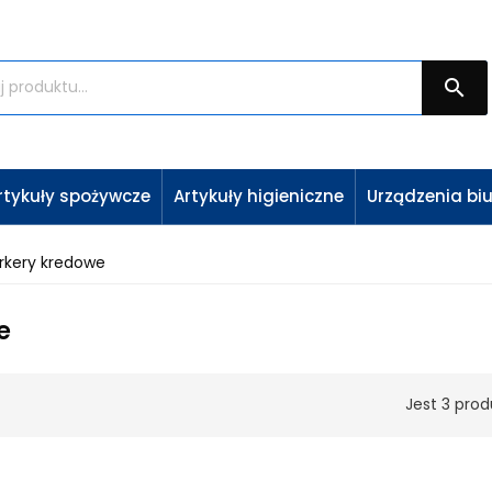

rtykuły spożywcze
Artykuły higieniczne
Urządzenia bi
rkery kredowe
e
Jest 3 prod