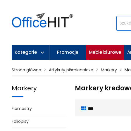
keyboard_arrow_down
Kategorie
Promocje
Meble biurowe
A
Strona główna
Artykuły piśmiennicze
Markery
Ma
Markery kredow
Markery
view_module
list
Flamastry
Foliopisy