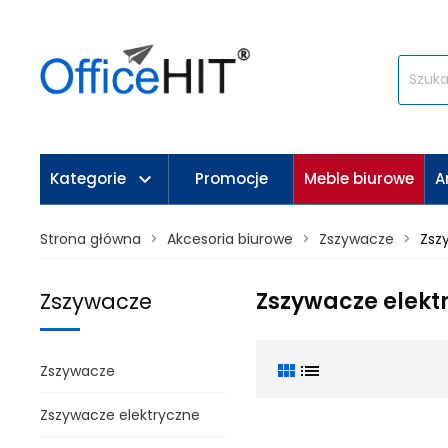
keyboard_arrow_down
Kategorie
Promocje
Meble biurowe
A
Strona główna
Akcesoria biurowe
Zszywacze
Zsz
Zszywacze elekt
Zszywacze
view_module
list
Zszywacze
Zszywacze elektryczne