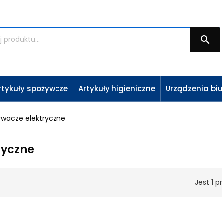

rtykuły spożywcze
Artykuły higieniczne
Urządzenia bi
ywacze elektryczne
ryczne
Jest 1 p