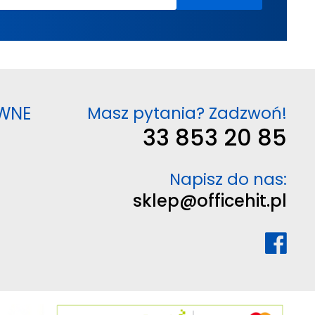
WNE
Masz pytania? Zadzwoń!
33 853 20 85
Napisz do nas:
sklep@officehit.pl