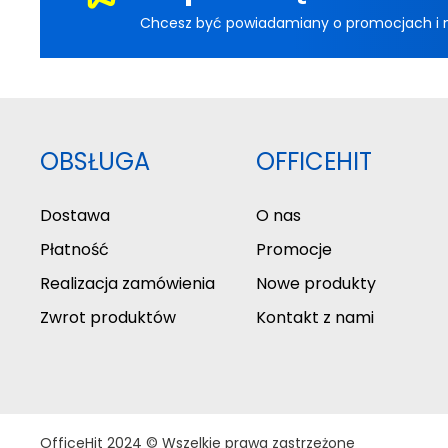
Chcesz być powiadamiany o promocjach i now
OBSŁUGA
OFFICEHIT
Dostawa
O nas
Płatność
Promocje
Realizacja zamówienia
Nowe produkty
Zwrot produktów
Kontakt z nami
OfficeHit 2024 © Wszelkie prawa zastrzeżone