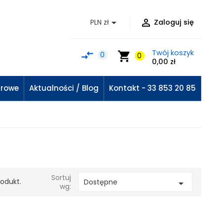


PLN zł
Zaloguj się
Twój koszyk
compare_arrows
shopping_cart
0
0
0,00 zł
urowe
Aktualności / Blog
Kontakt - 33 853 20 85
Sortuj
rodukt.
Dostępne

wg: