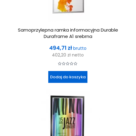
Samoprzylepna ramka informacyjna Durable
Duraframe A1 srebrna
Cena
494,71 zł
brutto
402,20 zł
netto
Dodaj do koszyka