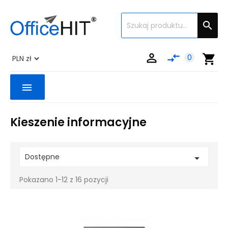


compare_arrows
shopping_cart
0
menu
Kieszenie informacyjne
Dostępne

Pokazano 1-12 z 16 pozycji