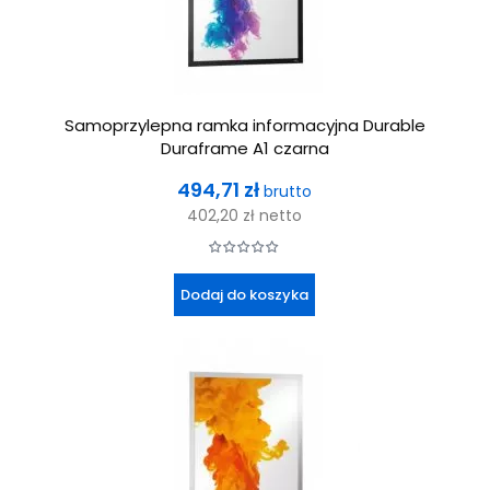
Samoprzylepna ramka informacyjna Durable
Duraframe A1 czarna
Cena
494,71 zł
brutto
402,20 zł
netto
Dodaj do koszyka