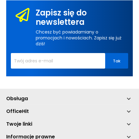
Zapisz się do
newslettera
Chcesz być powiadamiany o
promocjach i nowościach. Zapisz się już
dziś!
Obsługa

OfficeHit

Twoje linki

Informacje prawne
