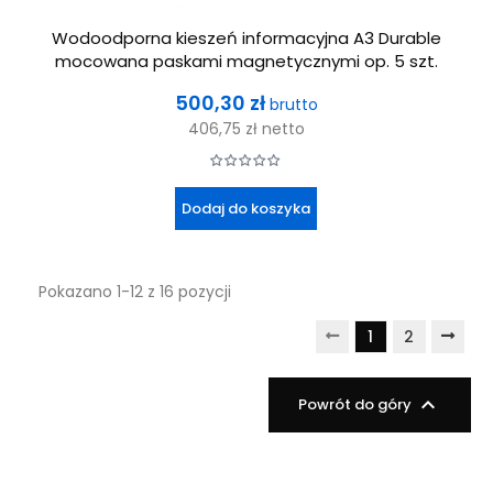
Wodoodporna kieszeń informacyjna A3 Durable
mocowana paskami magnetycznymi op. 5 szt.
Cena
500,30 zł
brutto
406,75 zł
netto
Dodaj do koszyka
Pokazano 1-12 z 16 pozycji
1
2

Powrót do góry