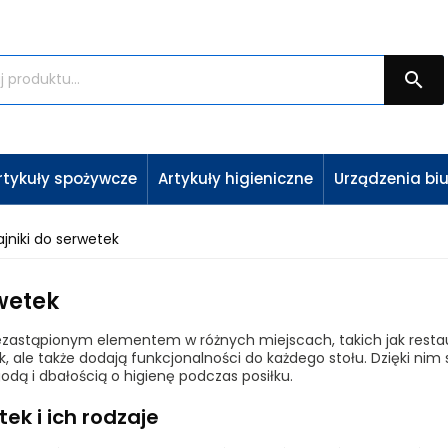

rtykuły spożywcze
Artykuły higieniczne
Urządzenia bi
jniki do serwetek
wetek
iezastąpionym elementem w różnych miejscach, takich jak resta
, ale także dodają funkcjonalności do każdego stołu. Dzięki nim 
odą i dbałością o higienę podczas posiłku.
ek i ich rodzaje