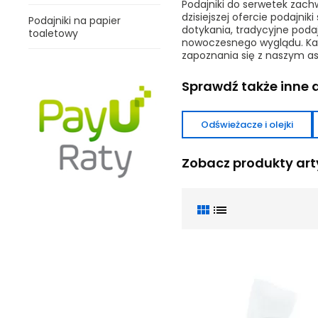
Podajniki do serwetek zach
dzisiejszej ofercie podajn
Podajniki na papier
dotykania, tradycyjne podaj
toaletowy
nowoczesnego wyglądu. Każd
zapoznania się z naszym a
Sprawdź także inne a
Odświeżacze i olejki
Zobacz produkty arty
view_module
list