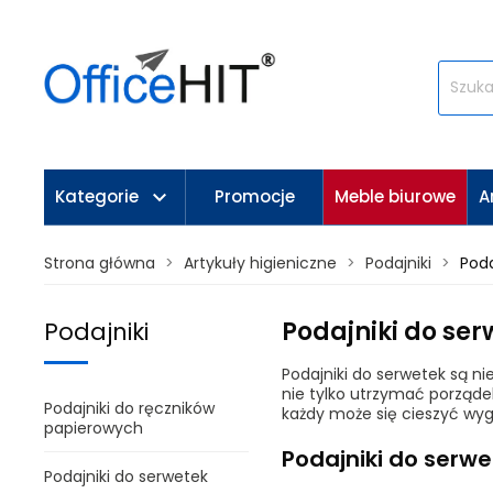
keyboard_arrow_down
Kategorie
Promocje
Meble biurowe
A
Strona główna
Artykuły higieniczne
Podajniki
Poda
Podajniki do ser
Podajniki
Podajniki do serwetek są n
nie tylko utrzymać porządek
Podajniki do ręczników
każdy może się cieszyć wyg
papierowych
Podajniki do serwet
Podajniki do serwetek