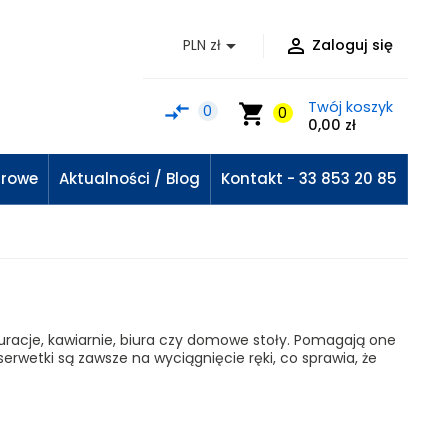


PLN zł
Zaloguj się
Twój koszyk
compare_arrows
shopping_cart
0
0
0,00 zł
urowe
Aktualności / Blog
Kontakt - 33 853 20 85
uracje, kawiarnie, biura czy domowe stoły. Pomagają one
serwetki są zawsze na wyciągnięcie ręki, co sprawia, że