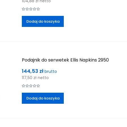
104,88 zł
netto
Dodaj do koszyka
Podajnik do serwetek Ellis Napkins 2950
Cena
144,53 zł
brutto
117,50 zł
netto
Dodaj do koszyka