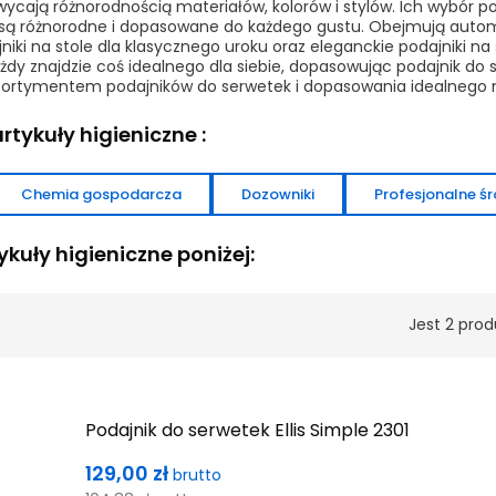
wycają różnorodnością materiałów, kolorów i stylów. Ich wybór
iki są różnorodne i dopasowane do każdego gustu. Obejmują au
niki na stole dla klasycznego uroku oraz eleganckie podajniki na
y znajdzie coś idealnego dla siebie, dopasowując podajnik do 
sortymentem podajników do serwetek i dopasowania idealnego 
rtykuły higieniczne :
Chemia gospodarcza
Dozowniki
Profesjonalne śr
kuły higieniczne poniżej:
Jest 2 prod
Podajnik do serwetek Ellis Simple 2301
Cena
129,00 zł
brutto