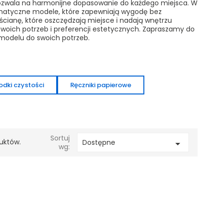
 pozwala na harmonijne dopasowanie do każdego miejsca. W
tomatyczne modele, które zapewniają wygodę bez
 ścianę, które oszczędzają miejsce i nadają wnętrzu
swoich potrzeb i preferencji estetycznych. Zapraszamy do
modelu do swoich potrzeb.
odki czystości
Ręczniki papierowe
Sortuj
uktów.
Dostępne

wg: