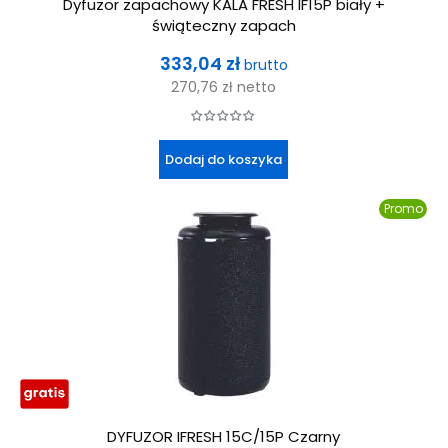
Dyfuzor zapachowy KALA FRESH IF15P biały +
świąteczny zapach
Cena
333,04 zł
brutto
270,76 zł
netto
Dodaj do koszyka
Promo
DYFUZOR IFRESH 15C/15P Czarny