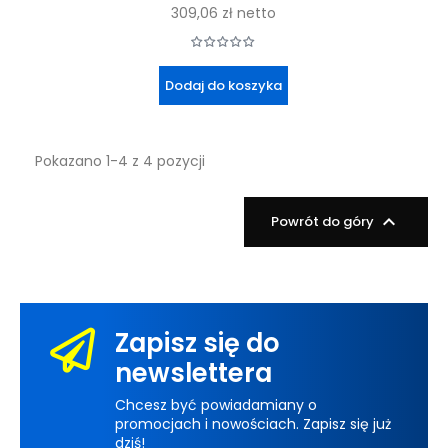
podstawowa
309,06 zł
netto
Dodaj do koszyka
Pokazano 1-4 z 4 pozycji

Powrót do góry
Zapisz się do
newslettera
Chcesz być powiadamiany o
promocjach i nowościach. Zapisz się już
dziś!