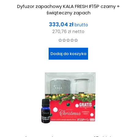
Dyfuzor zapachowy KALA FRESH IF15P czarny +
świąteczny zapach
Cena
333,04 zł
brutto
270,76 zł
netto
Dodaj do koszyka