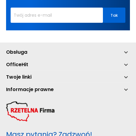
Obsługa

OfficeHit

Twoje linki

Informacje prawne

Masz pytania? Zadzwoń!