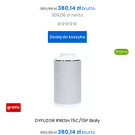
Cena
Cena
380,14 zł
brutto
383,98 zł
podstawowa
309,06 zł
netto
Dodaj do koszyka
Promo
DYFUZOR IFRESH 15C/15P Biały
Cena
Cena
380,14 zł
brutto
383,98 zł