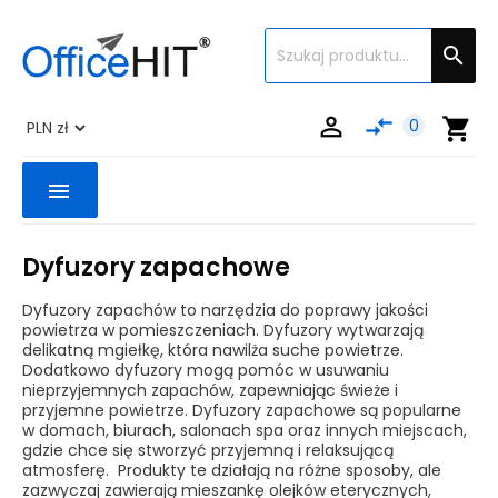


compare_arrows
shopping_cart
0
menu
Dyfuzory zapachowe
Dyfuzory zapachów to narzędzia do poprawy jakości
powietrza w pomieszczeniach. Dyfuzory wytwarzają
delikatną mgiełkę, która nawilża suche powietrze.
Dodatkowo dyfuzory mogą pomóc w usuwaniu
nieprzyjemnych zapachów, zapewniając świeże i
przyjemne powietrze. Dyfuzory zapachowe są popularne
w domach, biurach, salonach spa oraz innych miejscach,
gdzie chce się stworzyć przyjemną i relaksującą
atmosferę. Produkty te działają na różne sposoby, ale
zazwyczaj zawierają mieszankę olejków eterycznych,