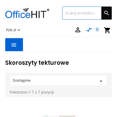


compare_arrows
shopping_cart
0
menu
Skoroszyty tekturowe
Dostępne

Pokazano 1-7 z 7 pozycji