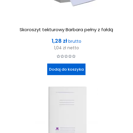
Skoroszyt tekturowy Barbara pełny z fałdą
Cena
1,28 zł
brutto
1,04 zł
netto
Dodaj do koszyka