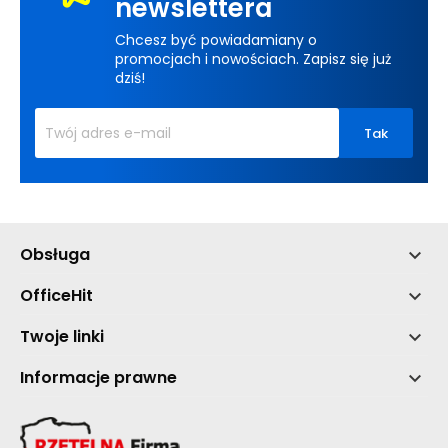
newslettera
Chcesz być powiadamiany o
promocjach i nowościach. Zapisz się już
dziś!
Obsługa

OfficeHit

Twoje linki

Informacje prawne
