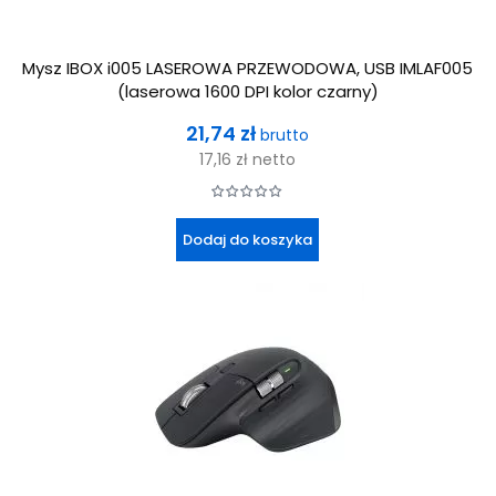
Mysz IBOX i005 LASEROWA PRZEWODOWA, USB IMLAF005
(laserowa 1600 DPI kolor czarny)
Cena
21,74 zł
brutto
17,16 zł
netto
Dodaj do koszyka