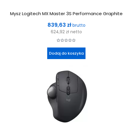
Mysz Logitech MX Master 3S Performance Graphite
Cena
839,63 zł
brutto
624,92 zł
netto
Dodaj do koszyka