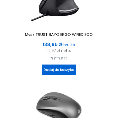
Mysz TRUST BAYO ERGO WIRED ECO
Cena
138,95 zł
brutto
112,97 zł
netto
Dodaj do koszyka