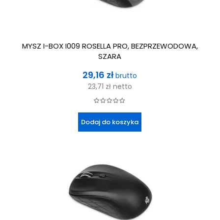
MYSZ I-BOX I009 ROSELLA PRO, BEZPRZEWODOWA,
SZARA
Cena
29,16 zł
brutto
23,71 zł
netto
Dodaj do koszyka