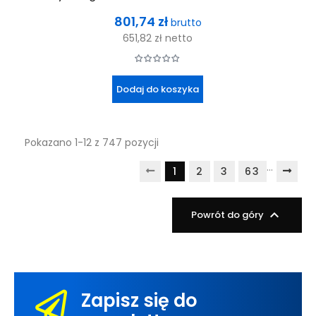
Cena
801,74 zł
brutto
651,82 zł
netto
Dodaj do koszyka
Pokazano 1-12 z 747 pozycji
…
1
2
3
63

Powrót do góry
Zapisz się do