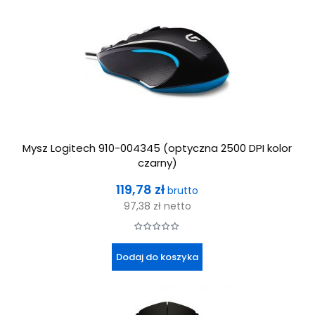
Mysz Logitech 910-004345 (optyczna 2500 DPI kolor
czarny)
Cena
119,78 zł
brutto
97,38 zł
netto
Dodaj do koszyka