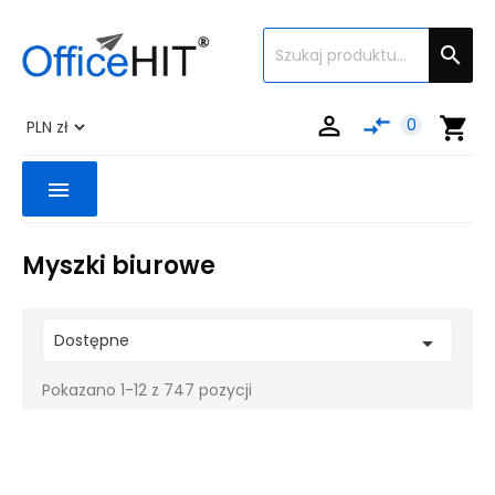


compare_arrows
shopping_cart
0
menu
Myszki biurowe
Dostępne

Pokazano 1-12 z 747 pozycji