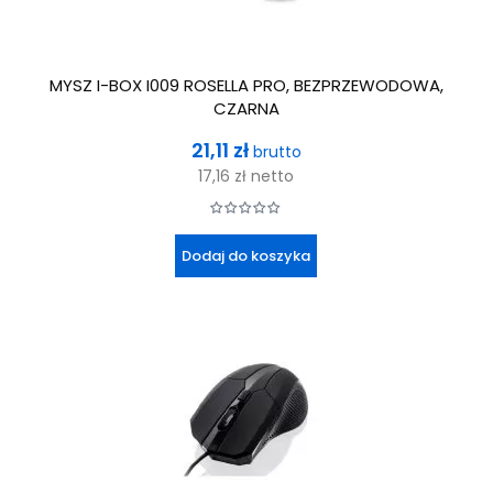
MYSZ I-BOX I009 ROSELLA PRO, BEZPRZEWODOWA,
CZARNA
Cena
21,11 zł
brutto
17,16 zł
netto
Dodaj do koszyka