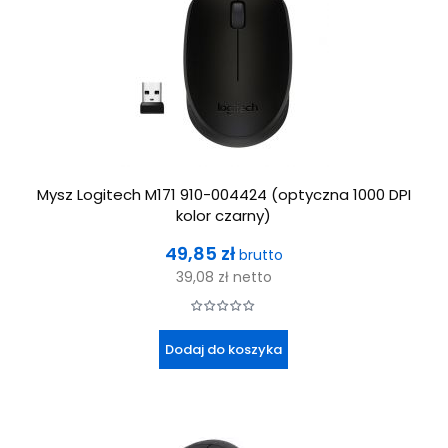
Mysz Logitech M171 910-004424 (optyczna 1000 DPI
kolor czarny)
Cena
49,85 zł
brutto
39,08 zł
netto
Dodaj do koszyka