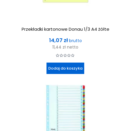
Przekładki kartonowe Donau 1/3 A4 żółte
Cena
14,07 zł
brutto
11,44 zł
netto
Dodaj do koszyka