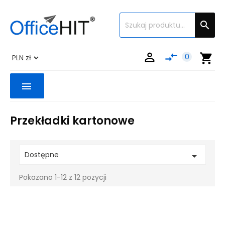


compare_arrows
shopping_cart
0
menu
Przekładki kartonowe
Dostępne

Pokazano 1-12 z 12 pozycji