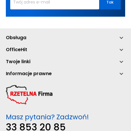
Obsługa

OfficeHit

Twoje linki

Informacje prawne

Masz pytania? Zadzwoń!
33 853 20 85