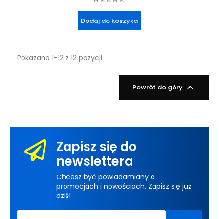
Dodaj do koszyka
Pokazano 1-12 z 12 pozycji

Powrót do góry
Zapisz się do
newslettera
Chcesz być powiadamiany o
promocjach i nowościach. Zapisz się już
dziś!