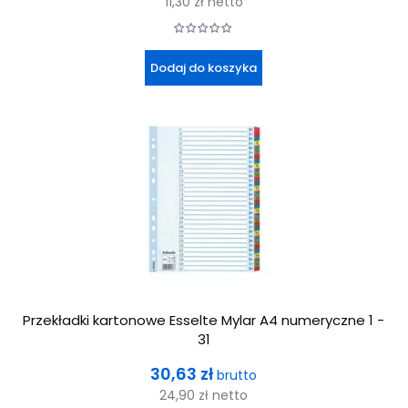
11,30 zł
netto
Dodaj do koszyka
Przekładki kartonowe Esselte Mylar A4 numeryczne 1 -
31
Cena
30,63 zł
brutto
24,90 zł
netto