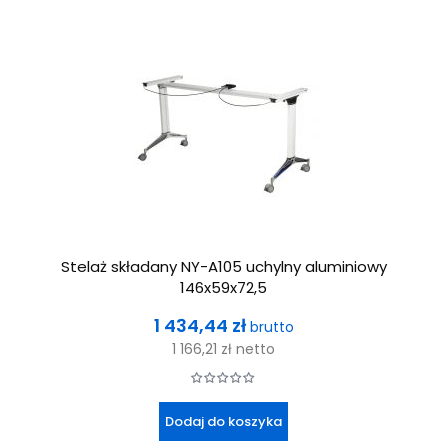
Stelaż składany NY-A105 uchylny aluminiowy
146x59x72,5
Cena
1 434,44 zł
brutto
1 166,21 zł
netto
Dodaj do koszyka