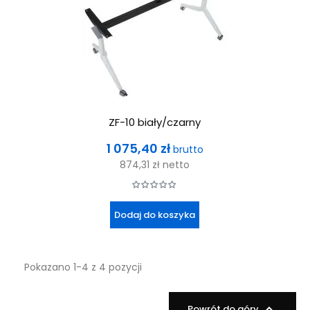
ZF-10 biały/czarny
Cena
1 075,40 zł
brutto
874,31 zł
netto
Dodaj do koszyka
Pokazano 1-4 z 4 pozycji

Powrót do góry