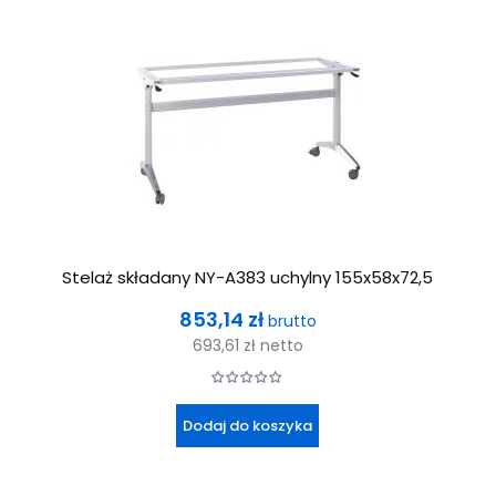
Stelaż składany NY-A383 uchylny 155x58x72,5
Cena
853,14 zł
brutto
693,61 zł
netto
Dodaj do koszyka