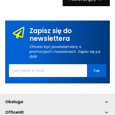
Zapisz się do
newslettera
Chcesz być powiadamiany o
promocjach i nowościach. Zapisz się już
dziś!
Obsługa

OfficeHit
