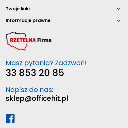
Twoje linki

Informacje prawne

Masz pytania? Zadzwoń!
33 853 20 85
Napisz do nas:
sklep@officehit.pl