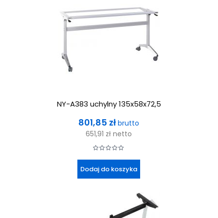
NY-A383 uchylny 135x58x72,5
Cena
801,85 zł
brutto
651,91 zł
netto
Dodaj do koszyka