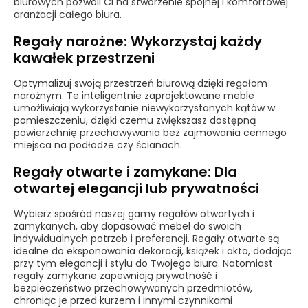
biurowych pozwoli Ci na stworzenie spójnej i komfortowej
aranżacji całego biura.
Regały narożne: Wykorzystaj każdy
kawałek przestrzeni
Optymalizuj swoją przestrzeń biurową dzięki regałom
narożnym. Te inteligentnie zaprojektowane meble
umożliwiają wykorzystanie niewykorzystanych kątów w
pomieszczeniu, dzięki czemu zwiększasz dostępną
powierzchnię przechowywania bez zajmowania cennego
miejsca na podłodze czy ścianach.
Regały otwarte i zamykane: Dla
otwartej elegancji lub prywatności
Wybierz spośród naszej gamy regałów otwartych i
zamykanych, aby dopasować mebel do swoich
indywidualnych potrzeb i preferencji. Regały otwarte są
idealne do eksponowania dekoracji, książek i akta, dodając
przy tym elegancji i stylu do Twojego biura. Natomiast
regały zamykane zapewniają prywatność i
bezpieczeństwo przechowywanych przedmiotów,
chroniąc je przed kurzem i innymi czynnikami