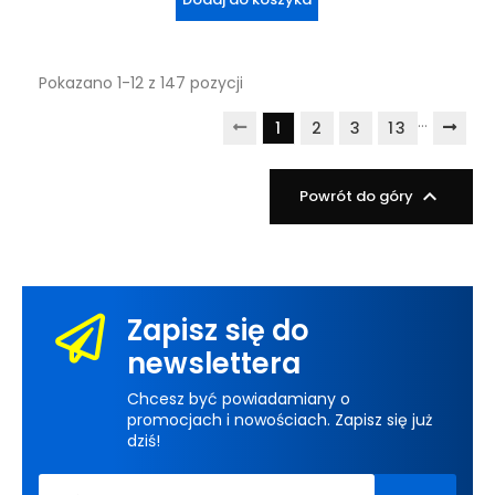
Pokazano 1-12 z 147 pozycji
…
1
2
3
13

Powrót do góry
Zapisz się do
newslettera
Chcesz być powiadamiany o
promocjach i nowościach. Zapisz się już
dziś!