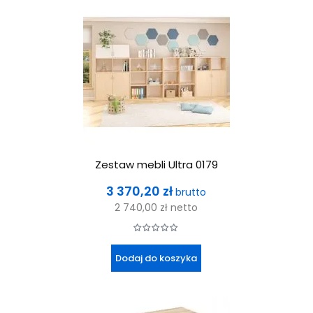
Zestaw mebli Ultra 0179
Cena
3 370,20 zł
brutto
2 740,00 zł
netto
Dodaj do koszyka