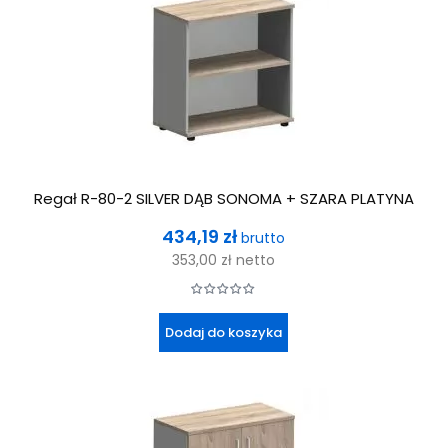
Regał R-80-2 SILVER DĄB SONOMA + SZARA PLATYNA
Cena
434,19 zł
brutto
353,00 zł
netto
Dodaj do koszyka