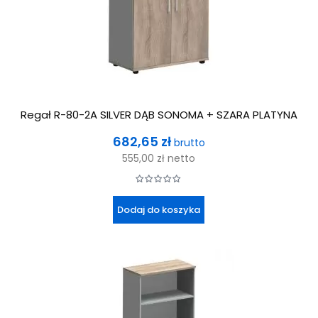
Regał R-80-2A SILVER DĄB SONOMA + SZARA PLATYNA
Cena
682,65 zł
brutto
555,00 zł
netto
Dodaj do koszyka