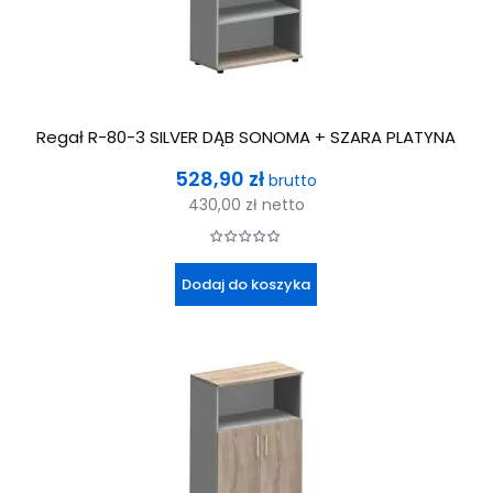
Regał R-80-3 SILVER DĄB SONOMA + SZARA PLATYNA
Cena
528,90 zł
brutto
430,00 zł
netto
Dodaj do koszyka