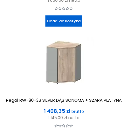
1 060,00 zł
netto
Dodaj do koszyka
Regał RW-80-3B SILVER DĄB SONOMA + SZARA PLATYNA
Cena
1 408,35 zł
brutto
1 145,00 zł
netto