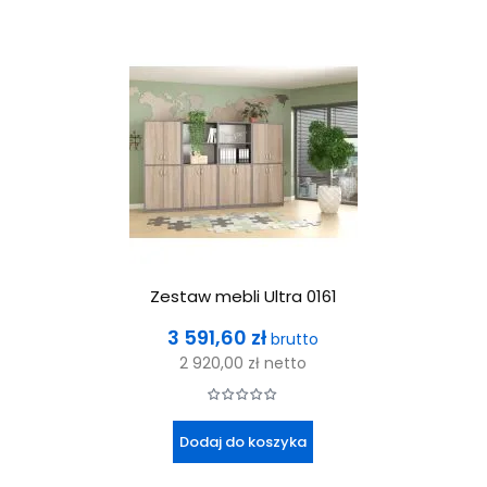
Zestaw mebli Ultra 0161
Cena
3 591,60 zł
brutto
2 920,00 zł
netto
Dodaj do koszyka