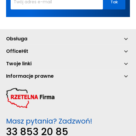
Obsługa

OfficeHit

Twoje linki

Informacje prawne

Masz pytania? Zadzwoń!
33 853 20 85