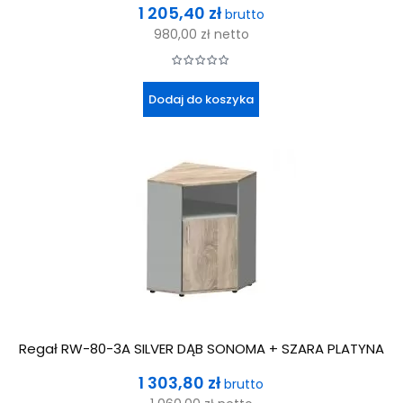
Cena
1 205,40 zł
brutto
980,00 zł
netto
Dodaj do koszyka
Regał RW-80-3A SILVER DĄB SONOMA + SZARA PLATYNA
Cena
1 303,80 zł
brutto