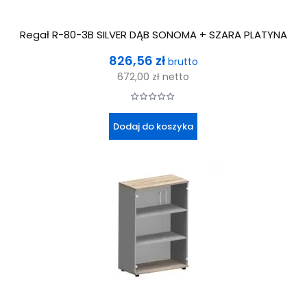
Regał R-80-3B SILVER DĄB SONOMA + SZARA PLATYNA
Cena
826,56 zł
brutto
672,00 zł
netto
Dodaj do koszyka