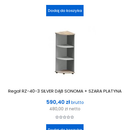
Dodaj do koszyka
Regał RZ-40-3 SILVER DĄB SONOMA + SZARA PLATYNA
Cena
590,40 zł
brutto
480,00 zł
netto
Dodaj do koszyka