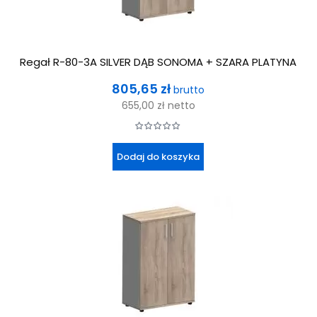
Regał R-80-3A SILVER DĄB SONOMA + SZARA PLATYNA
Cena
805,65 zł
brutto
655,00 zł
netto
Dodaj do koszyka