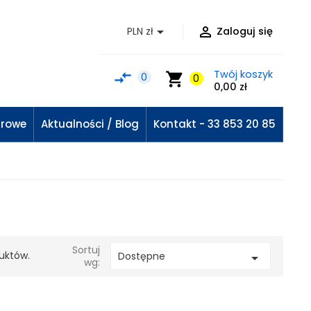


PLN zł
Zaloguj się
Twój koszyk
compare_arrows
shopping_cart
0
0
0,00 zł
urowe
Aktualności / Blog
Kontakt - 33 853 20 85
Sortuj
duktów.
Dostępne

wg: