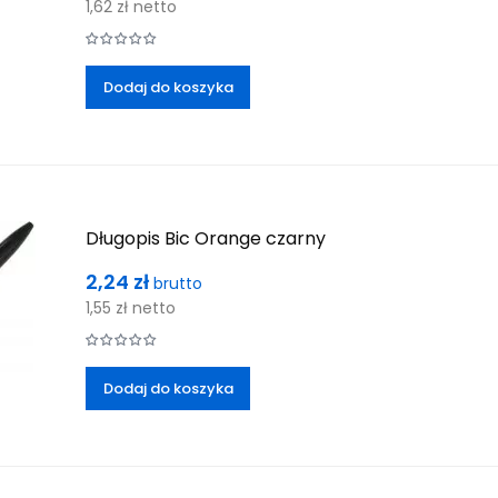
1,62 zł
netto
Dodaj do koszyka
Długopis Bic Orange czarny
Cena
2,24 zł
brutto
1,55 zł
netto
Dodaj do koszyka