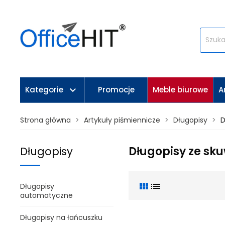
keyboard_arrow_down
Kategorie
Promocje
Meble biurowe
A
Strona główna
Artykuły piśmiennicze
Długopisy
D
Długopisy ze sk
Długopisy
view_module
list
Długopisy
automatyczne
Długopisy na łańcuszku