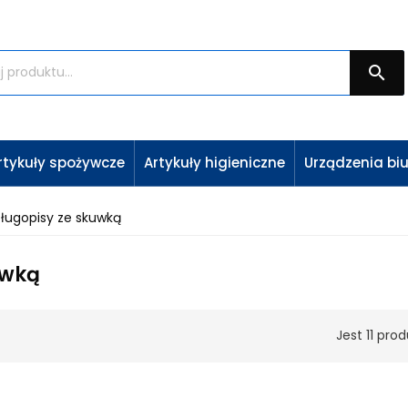

rtykuły spożywcze
Artykuły higieniczne
Urządzenia bi
ługopisy ze skuwką
uwką
Jest 11 pro