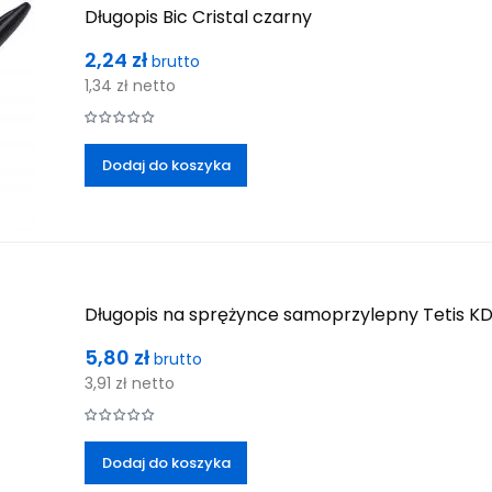
Długopis Bic Cristal czarny
Cena
2,24 zł
brutto
1,34 zł
netto
Dodaj do koszyka
Długopis na sprężynce samoprzylepny Tetis KD
Cena
5,80 zł
brutto
3,91 zł
netto
Dodaj do koszyka