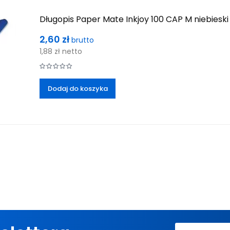
Długopis Paper Mate Inkjoy 100 CAP M niebieski
Cena
2,60 zł
brutto
1,88 zł
netto
Dodaj do koszyka