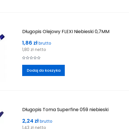
Długopis Olejowy FLEXI Niebieski 0,7MM
Cena
1,86 zł
brutto
1,80 zł
netto
Dodaj do koszyka
Długopis Toma Superfine 059 niebieski
Cena
2,24 zł
brutto
1,43 zł
netto