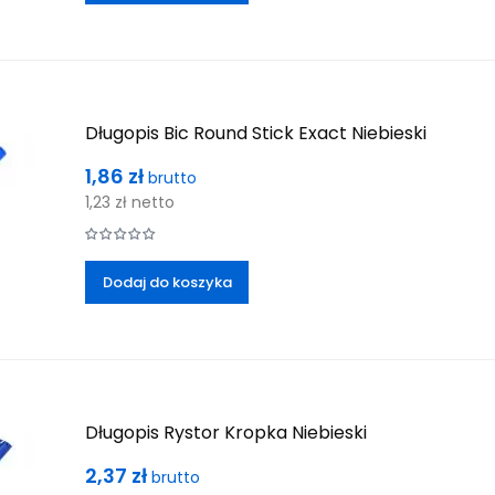
Długopis Bic Round Stick Exact Niebieski
Cena
1,86 zł
brutto
1,23 zł
netto
Dodaj do koszyka
Długopis Rystor Kropka Niebieski
Cena
2,37 zł
brutto