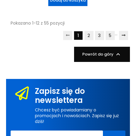
Dodaj do koszyka
Pokazano 1-12 z 55 pozycji
…
1
2
3
5

Powrót do góry
Zapisz się do
newslettera
Chcesz być powiadamiany o
promocjach i nowościach. Zapisz się już
dziś!