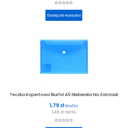
Dodaj do koszyka
Teczka Kopertowa Biurfol A5 Niebieska Na Zatrzask
Cena
1,79 zł
brutto
1,46 zł
netto