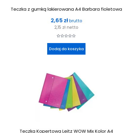
Teczka z gumką lakierowana A4 Barbara fioletowa
Cena
2,65 zł
brutto
2,15 zł
netto
Dodaj do koszyka
Teczka Kopertowa Leitz WOW Mix Kolor A4