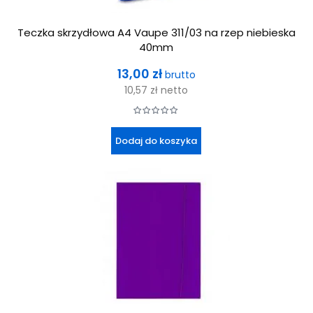
Teczka skrzydłowa A4 Vaupe 311/03 na rzep niebieska
40mm
Cena
13,00 zł
brutto
10,57 zł
netto
Dodaj do koszyka