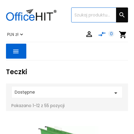


compare_arrows
shopping_cart
0
menu
Teczki
Dostępne

Pokazano 1-12 z 55 pozycji