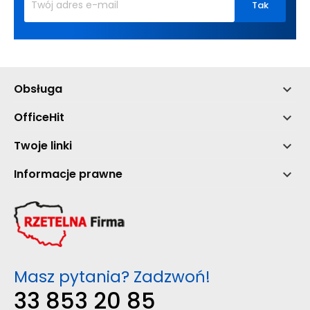
Obsługa

OfficeHit

Twoje linki

Informacje prawne

Masz pytania? Zadzwoń!
33 853 20 85