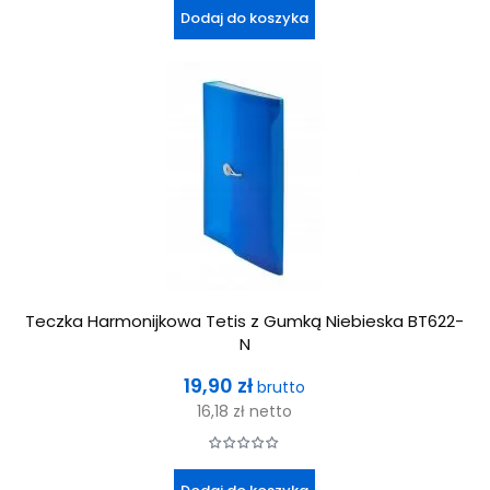
Dodaj do koszyka
Teczka Harmonijkowa Tetis z Gumką Niebieska BT622-
N
Cena
19,90 zł
brutto
16,18 zł
netto