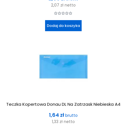
2,07 zł
netto
Dodaj do koszyka
Teczka Kopertowa Donau DL Na Zatrzask Niebieska A4
Cena
1,64 zł
brutto
1,33 zł
netto