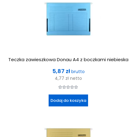
Teczka zawieszkowa Donau A4 z boczkami niebieska
Cena
5,87 zł
brutto
4,77 zł
netto
Dodaj do koszyka