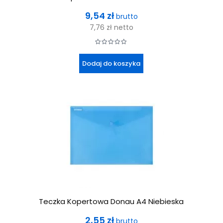
Cena
9,54 zł
brutto
7,76 zł
netto
Dodaj do koszyka
Teczka Kopertowa Donau A4 Niebieska
Cena
2,55 zł
brutto