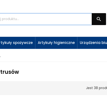

rtykuły spożywcze
Artykuły higieniczne
Urządzenia bi
w
ytrusów
Jest 38 prod