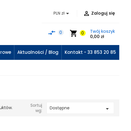


PLN zł
Zaloguj się
Twój koszyk
compare_arrows
shopping_cart
0
0
0,00 zł
urowe
Aktualności / Blog
Kontakt - 33 853 20 85
Sortuj
uktów.
Dostępne

wg: