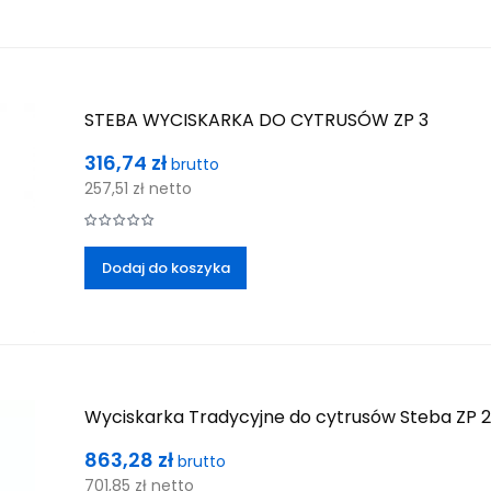
STEBA WYCISKARKA DO CYTRUSÓW ZP 3
Cena
316,74 zł
brutto
257,51 zł
netto
Dodaj do koszyka
Wyciskarka Tradycyjne do cytrusów Steba ZP 2
Cena
863,28 zł
brutto
701,85 zł
netto