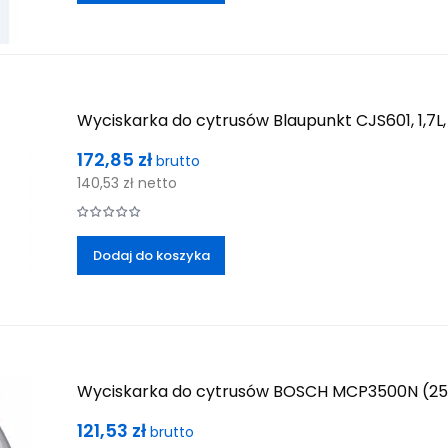
Wyciskarka do cytrusów Blaupunkt CJS601, 1,7L
Cena
172,85 zł
brutto
140,53 zł
netto
Dodaj do koszyka
Wyciskarka do cytrusów BOSCH MCP3500N (25W 
Cena
121,53 zł
brutto