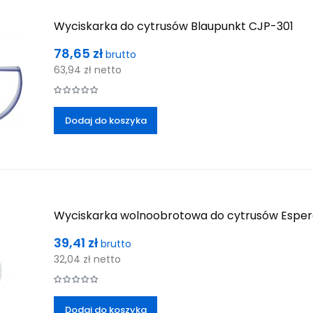
Wyciskarka do cytrusów Blaupunkt CJP-301
Cena
78,65 zł
brutto
63,94 zł
netto
Dodaj do koszyka
Wyciskarka wolnoobrotowa do cytrusów Espera
Cena
39,41 zł
brutto
32,04 zł
netto
Dodaj do koszyka