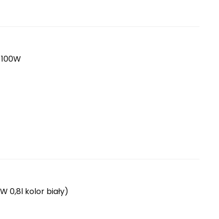
, 100W
0,8l kolor biały)