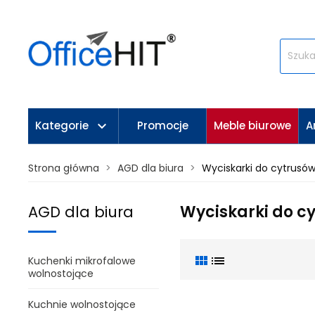
keyboard_arrow_down
Kategorie
Promocje
Meble biurowe
A
Strona główna
AGD dla biura
Wyciskarki do cytrusó
Wyciskarki do c
AGD dla biura
view_module
list
Kuchenki mikrofalowe
wolnostojące
Kuchnie wolnostojące