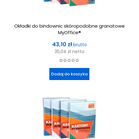
Okładki do bindownic skóropodobne granatowe
MyOffice®
Cena
43,10 zł
brutto
35,04 zł
netto
Dodaj do koszyka