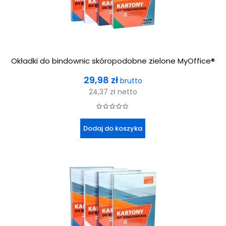
Okładki do bindownic skóropodobne zielone MyOffice®
Cena
29,98 zł
brutto
24,37 zł
netto
Dodaj do koszyka