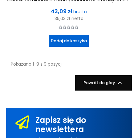
Cena
43,09 zł
brutto
35,03 zł
netto
Dodaj do koszyka
Pokazano 1-9 z 9 pozycji

Powrót do góry
Zapisz się do
newslettera