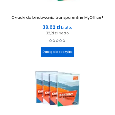
Okładki do bindowania transparentne MyOffice®
Cena
39,62 zł
brutto
32,21 zł
netto
Dodaj do koszyka