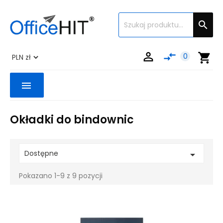


compare_arrows
shopping_cart
0
menu
Okładki do bindownic
Dostępne

Pokazano 1-9 z 9 pozycji