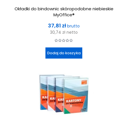
Okładki do bindownic skóropodobne niebieskie
MyOffice®
Cena
37,81 zł
brutto
30,74 zł
netto
Dodaj do koszyka