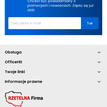
Chcesz być powiadamiany o
promocjach i nowościach. Zapisz się już
dziś!
Obsługa

OfficeHit

Twoje linki

Informacje prawne
