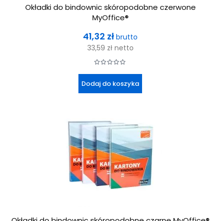
Okładki do bindownic skóropodobne czerwone
MyOffice®
Cena
41,32 zł
brutto
33,59 zł
netto
Dodaj do koszyka
Okładki do bindownic skóropodobne czarne MyOffice®