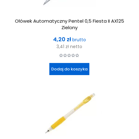
Ołówek Automatyczny Pentel 0,5 Fiesta II AX125
Zielony
Cena
4,20 zł
brutto
3,41 zł
netto
Dodaj do koszyka