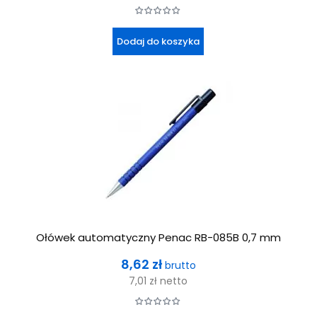
Dodaj do koszyka
Ołówek automatyczny Penac RB-085B 0,7 mm
Cena
8,62 zł
brutto
7,01 zł
netto