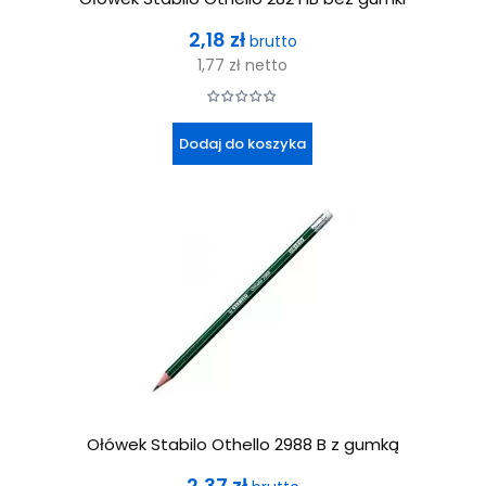
Cena
2,18 zł
brutto
1,77 zł
netto
Dodaj do koszyka
Ołówek Stabilo Othello 2988 B z gumką
Cena
2,37 zł