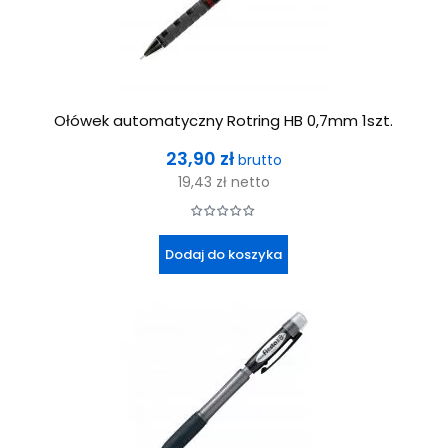
Ołówek automatyczny Rotring HB 0,7mm 1szt.
Cena
23,90 zł
brutto
19,43 zł
netto
Dodaj do koszyka