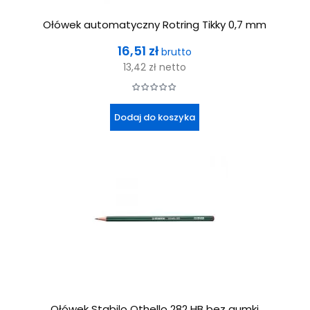
Ołówek automatyczny Rotring Tikky 0,7 mm
Cena
16,51 zł
brutto
13,42 zł
netto
Dodaj do koszyka
Ołówek Stabilo Othello 282 HB bez gumki