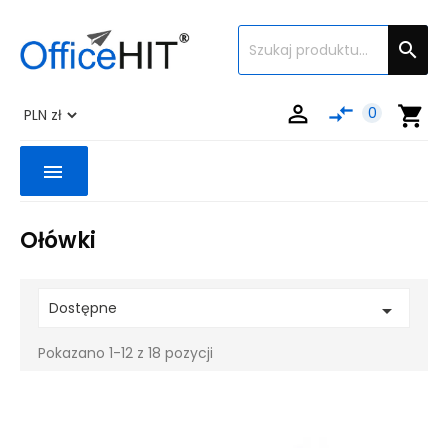


compare_arrows
shopping_cart
0
menu
Ołówki
Dostępne

Pokazano 1-12 z 18 pozycji