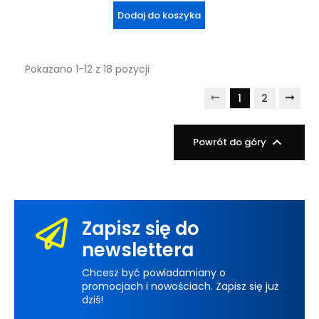
Dodaj do koszyka
Pokazano 1-12 z 18 pozycji
1
2

Powrót do góry
Zapisz się do
newslettera
Chcesz być powiadamiany o
promocjach i nowościach. Zapisz się już
dziś!