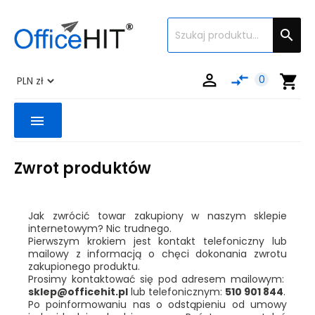


compare_arrows
shopping_cart
0
menu
Zwrot produktów
Jak zwrócić towar zakupiony w naszym sklepie
internetowym? Nic trudnego.
Pierwszym krokiem jest kontakt telefoniczny lub
mailowy z informacją o chęci dokonania zwrotu
zakupionego produktu.
Prosimy kontaktować się pod adresem mailowym:
sklep@officehit.pl
lub telefonicznym:
510 901 844
.
Po poinformowaniu nas o odstąpieniu od umowy