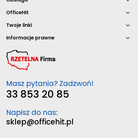

OfficeHit

Twoje linki

Informacje prawne

Masz pytania? Zadzwoń!
33 853 20 85
Napisz do nas:
sklep@officehit.pl