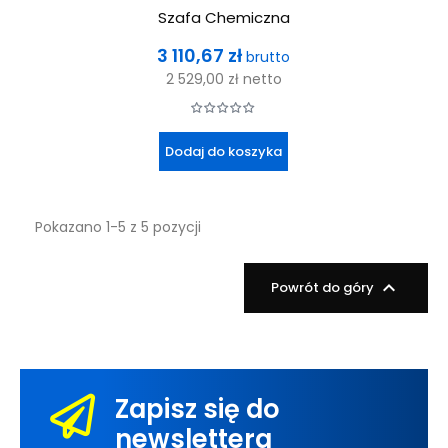
Szafa Chemiczna
Cena
3 110,67 zł
brutto
2 529,00 zł
netto
Dodaj do koszyka
Pokazano 1-5 z 5 pozycji

Powrót do góry
Zapisz się do
newslettera