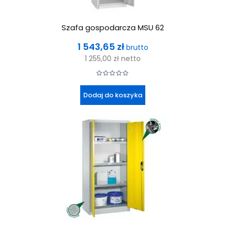
Szafa gospodarcza MSU 62
Cena
1 543,65 zł
brutto
1 255,00 zł
netto
Dodaj do koszyka