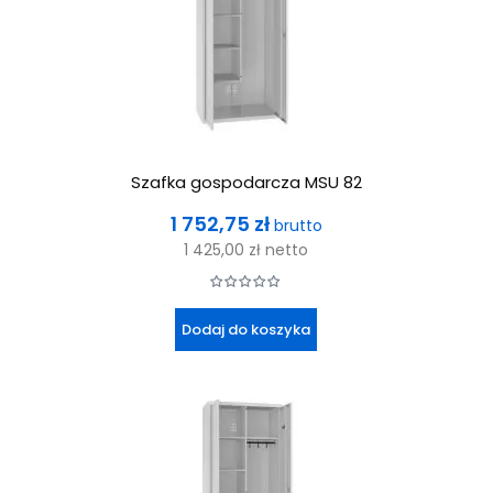
Szafka gospodarcza MSU 82
Cena
1 752,75 zł
brutto
1 425,00 zł
netto
Dodaj do koszyka