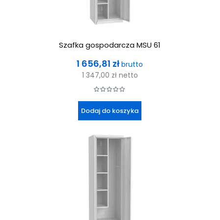
Szafka gospodarcza MSU 61
Cena
1 656,81 zł
brutto
1 347,00 zł
netto
Dodaj do koszyka