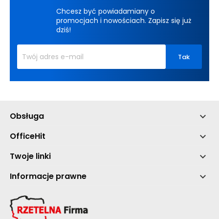
Chcesz być powiadamiany o
promocjach i nowościach. Zapisz się już
dziś!
Obsługa

OfficeHit

Twoje linki

Informacje prawne
