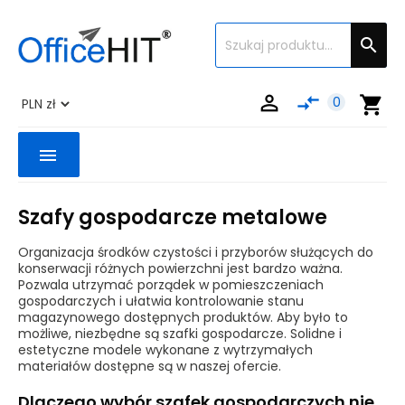


compare_arrows
shopping_cart
0
menu
Szafy gospodarcze metalowe
Organizacja środków czystości i przyborów służących do
konserwacji różnych powierzchni jest bardzo ważna.
Pozwala utrzymać porządek w pomieszczeniach
gospodarczych i ułatwia kontrolowanie stanu
magazynowego dostępnych produktów. Aby było to
możliwe, niezbędne są szafki gospodarcze. Solidne i
estetyczne modele wykonane z wytrzymałych
materiałów dostępne są w naszej ofercie.
Dlaczego wybór szafek gospodarczych nie