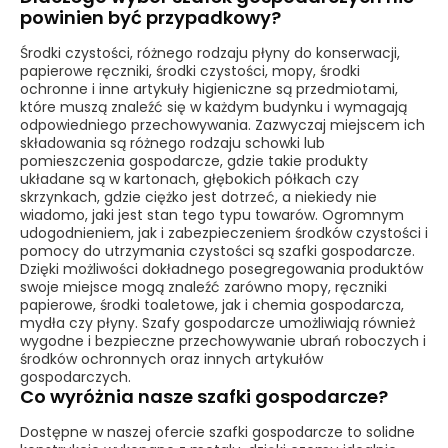
powinien być przypadkowy?
Środki czystości, różnego rodzaju płyny do konserwacji,
papierowe ręczniki, środki czystości, mopy, środki
ochronne i inne artykuły higieniczne są przedmiotami,
które muszą znaleźć się w każdym budynku i wymagają
odpowiedniego przechowywania. Zazwyczaj miejscem ich
składowania są różnego rodzaju schowki lub
pomieszczenia gospodarcze, gdzie takie produkty
układane są w kartonach, głębokich półkach czy
skrzynkach, gdzie ciężko jest dotrzeć, a niekiedy nie
wiadomo, jaki jest stan tego typu towarów. Ogromnym
udogodnieniem, jak i zabezpieczeniem środków czystości i
pomocy do utrzymania czystości są szafki gospodarcze.
Dzięki możliwości dokładnego posegregowania produktów
swoje miejsce mogą znaleźć zarówno mopy, ręczniki
papierowe, środki toaletowe, jak i chemia gospodarcza,
mydła czy płyny. Szafy gospodarcze umożliwiają również
wygodne i bezpieczne przechowywanie ubrań roboczych i
środków ochronnych oraz innych artykułów
gospodarczych.
Co wyróżnia nasze szafki gospodarcze?
Dostępne w naszej ofercie szafki gospodarcze to solidne