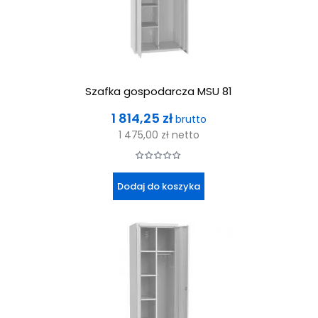
Szafka gospodarcza MSU 81
Cena
1 814,25 zł
brutto
1 475,00 zł
netto
Dodaj do koszyka