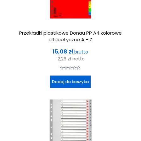
Przekładki plastikowe Donau PP A4 kolorowe
alfabetyczne A - Z
Cena
15,08 zł
brutto
12,26 zł
netto
Dodaj do koszyka