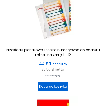
Przekładki plastikowe Esselte numeryczne do nadruku
tekstu na kartę 1 - 12
Cena
44,90 zł
brutto
36,50 zł
netto
Dodaj do koszyka