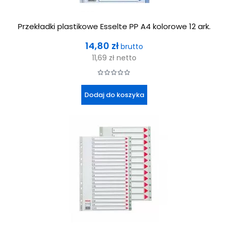
Przekładki plastikowe Esselte PP A4 kolorowe 12 ark.
Cena
14,80 zł
brutto
11,69 zł
netto
Dodaj do koszyka