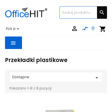


compare_arrows
shopping_cart
0
menu
Przekładki plastikowe
Dostępne

Pokazano 1-8 z 8 pozycji