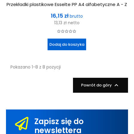
Przekładki plastikowe Esselte PP A4 alfabetyczne A - Z
Cena
16,15 zł
brutto
13,13 zł
netto
Dodaj do koszyka
Pokazano 1-8 z 8 pozycji

Powrót do góry
Zapisz się do
newslettera