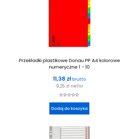
Przekładki plastikowe Donau PP A4 kolorowe
numeryczne 1 - 10
Cena
11,38 zł
brutto
9,25 zł
netto
Dodaj do koszyka