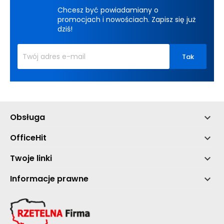
Chcesz być powiadamiany o
promocjach i nowościach. Zapisz się już
dziś!
Obsługa

OfficeHit

Twoje linki

Informacje prawne
