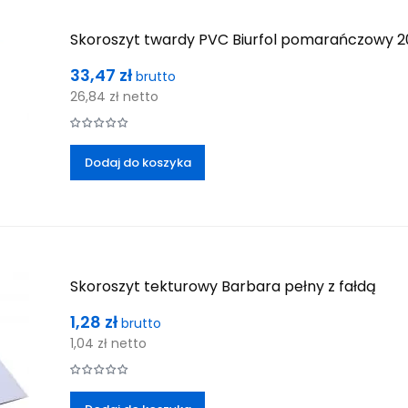
Skoroszyt twardy PVC Biurfol pomarańczowy 20
Cena
33,47 zł
brutto
26,84 zł
netto
Dodaj do koszyka
Skoroszyt tekturowy Barbara pełny z fałdą
Cena
1,28 zł
brutto
1,04 zł
netto