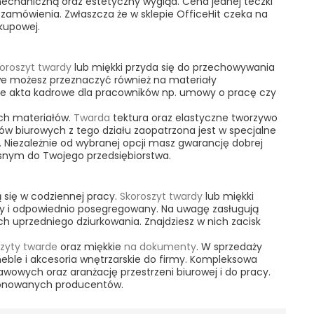
chaniczną oraz estetyczny wygląd. Cena jednej teczki
zamówienia. Zwłaszcza że w sklepie OfficeHit czeka na
akupowej.
oroszyt twardy
lub miękki przyda się do przechowywania
owe możesz przeznaczyć również na materiały
że akta kadrowe dla pracowników np. umowy o pracę czy
ych materiałów.
Twarda
tektura oraz elastyczne tworzywo
ów biurowych z tego działu zaopatrzona jest w specjalne
Niezależnie od wybranej opcji masz gwarancję dobrej
łasnym do Twojego przedsiębiorstwa.
 się w codziennej pracy.
Skoroszyt twardy
lub miękki
 i odpowiednio posegregowany. Na uwagę zasługują
ch uprzedniego dziurkowania. Znajdziesz w nich zacisk
szyty twarde
oraz miękkie
na dokumenty
. W sprzedaży
eble i akcesoria wnętrzarskie do firmy. Kompleksowa
awowych oraz aranżację przestrzeni
biurowej i
do pracy.
cjonowanych producentów.