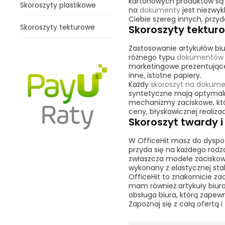
kartonowych produktów są 
Skoroszyty plastikowe
na
dokumenty
jest niezwy
Ciebie szereg innych, przy
Skoroszyty tekturowe
Skoroszyty tektur
Zastosowanie artykułów biu
różnego typu
dokumentó
marketingowe prezentujące
inne, istotne papiery.
Każdy
skoroszyt na dokum
syntetyczne mają optymalną
mechanizmy zaciskowe, któ
ceny, błyskawicznej realiz
Skoroszyt twardy 
W OfficeHit masz do dyspoz
przyda się na każdego rodz
zwłaszcza modele zaciskowe
wykonany z elastycznej stal
OfficeHit to znakomicie zao
mam również artykuły biuro
obsługa biura, którą zape
Zapoznaj się z całą ofert