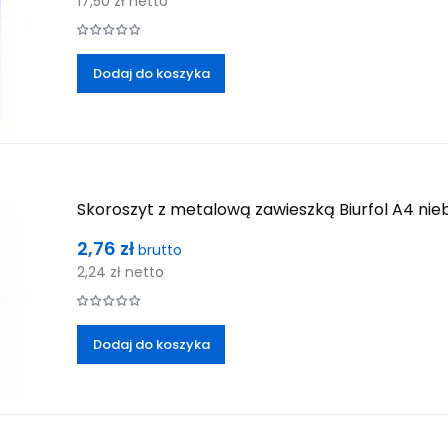
17,50 zł
netto
Dodaj do koszyka
Skoroszyt z metalową zawieszką Biurfol A4 nieb
Cena
2,76 zł
brutto
2,24 zł
netto
Dodaj do koszyka