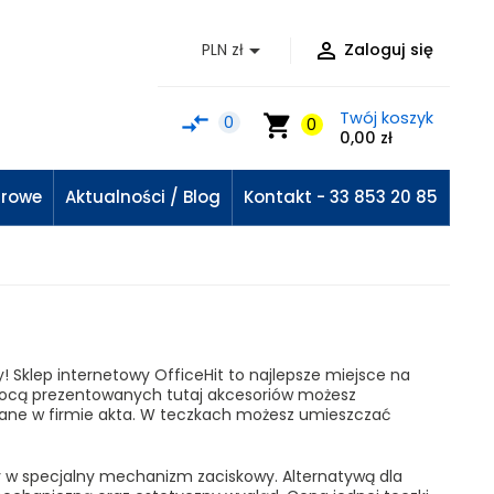


PLN zł
Zaloguj się
Twój koszyk
compare_arrows
shopping_cart
0
0
0,00 zł
urowe
Aktualności / Blog
Kontakt - 33 853 20 85
! Sklep internetowy OfficeHit to najlepsze miejsce na
mocą prezentowanych tutaj akcesoriów możesz
ane w firmie akta. W teczkach możesz umieszczać
y w specjalny mechanizm zaciskowy. Alternatywą dla