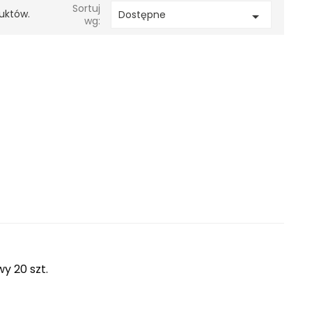
Sortuj
uktów.
Dostępne

wg:
y 20 szt.