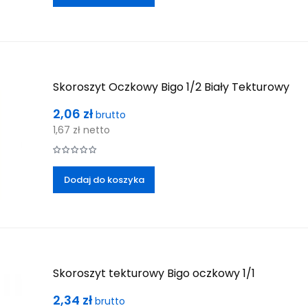
Skoroszyt Oczkowy Bigo 1/2 Biały Tekturowy
Cena
2,06 zł
brutto
1,67 zł
netto
Dodaj do koszyka
Skoroszyt tekturowy Bigo oczkowy 1/1
Cena
2,34 zł
brutto