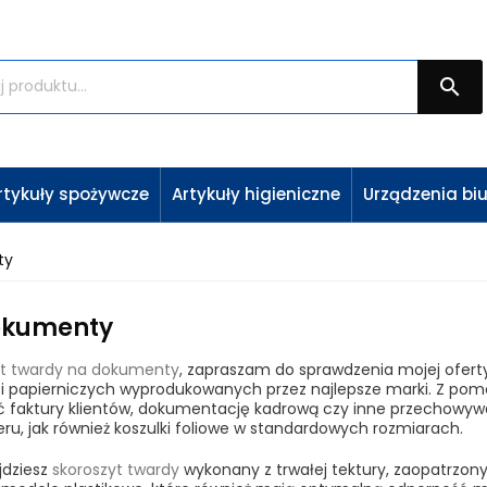

rtykuły spożywcze
Artykuły higieniczne
Urządzenia bi
ty
dokumenty
yt twardy na dokumenty
, zapraszam do sprawdzenia mojej oferty
 i papierniczych wyprodukowanych przez najlepsze marki. Z po
faktury klientów, dokumentację kadrową czy inne przechowyw
eru, jak również koszulki foliowe w standardowych rozmiarach.
dziesz
skoroszyt twardy
wykonany z trwałej tektury, zaopatrzon