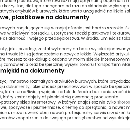
modele plastikowe, które również mają optymalną odporność me
kle korzystna, dlatego zachęcam od razu do składania większego 
datnych artykułów biurowych, które warto uwzględnić na liście z
owe, plastikowe na dokumenty
rowych znajdujących się w mojej ofercie jest bardzo szerokie.
Sk
w
we właściwym porządku. Estetyczne teczki plastikowe i tektur
 działalność Twojego przedsiębiorstwa. W środku umieścisz tak
enty
, jaki sprzedaję, został wykonany na bazie wyselekcjonowan
 trwałość i są jednocześnie niezwykle lekkie. Większość artykuł
re możesz także dokupić osobno w moim sklepie internetowym. 
acji zamówienia oraz bezpiecznej wysyłki towaru transportem w
i miękki na dokumenty
ycji mnóstwo rozmaitych artykułów biurowych, które przydadzą
aju
dokumenty
, jakie chcesz przecho
wywać w sposób bezpieczny
, które umożliwiają wpięcie kartek do środka bez konieczności i
i, który został objęty aż pięcioletnią gwarancją producenta!
patrzony sklep internetowy, w którym znajdziesz nie tylko
skoro
we, spożywcze i piśmiennicze, chemię do sprzątania, a nawet m
wniam, może również obejmować profesjonalny serwis urządzeń k
ą i zamów zaopatrzenie do swojego przedsiębiorstwa od wyselek