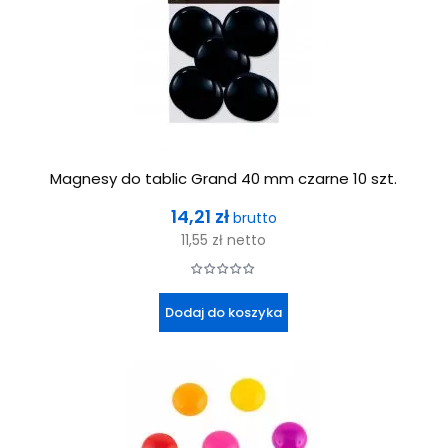
Magnesy do tablic Grand 40 mm czarne 10 szt.
Cena
14,21 zł
brutto
11,55 zł
netto
Dodaj do koszyka