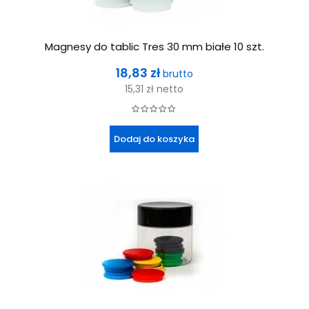
Magnesy do tablic Tres 30 mm białe 10 szt.
Cena
18,83 zł
brutto
15,31 zł
netto
Dodaj do koszyka