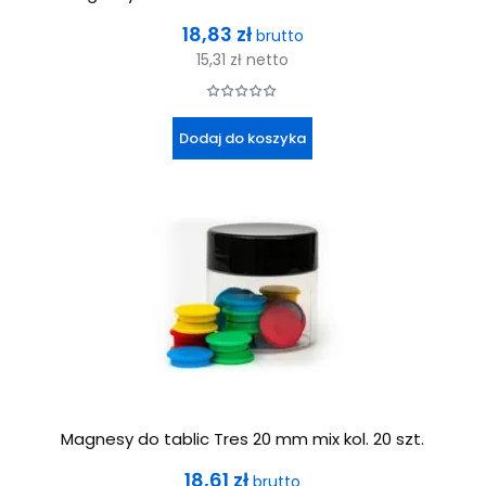
Cena
18,83 zł
brutto
15,31 zł
netto
Dodaj do koszyka
Magnesy do tablic Tres 20 mm mix kol. 20 szt.
Cena
18,61 zł
brutto