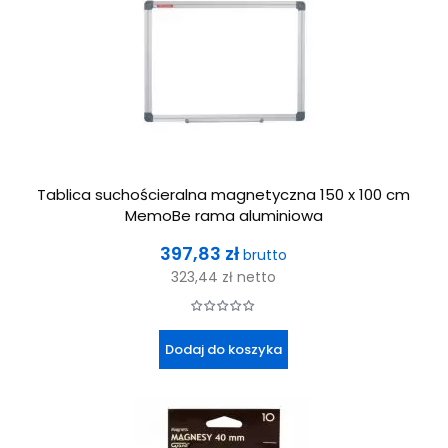
Tablica suchościeralna magnetyczna 150 x 100 cm
MemoBe rama aluminiowa
Cena
397,83 zł
brutto
323,44 zł
netto
Dodaj do koszyka