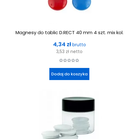
Magnesy do tablic D.RECT 40 mm 4 szt. mix kol.
Cena
4,34 zł
brutto
3,53 zł
netto
Dodaj do koszyka