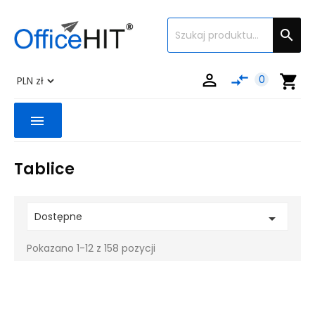


compare_arrows
shopping_cart
0
menu
Tablice
Dostępne

Pokazano 1-12 z 158 pozycji