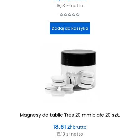
15,13 zł
netto
Dodaj do koszyka
Magnesy do tablic Tres 20 mm białe 20 szt.
Cena
18,61 zł
brutto
15,13 zł
netto