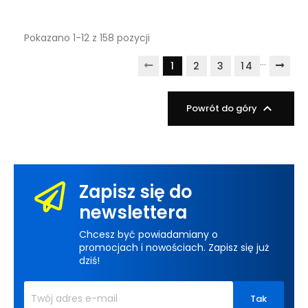
Pokazano 1-12 z 158 pozycji
…
1
2
3
14

Powrót do góry
Zapisz się do
newslettera
Chcesz być powiadamiany o
promocjach i nowościach. Zapisz się już
dziś!