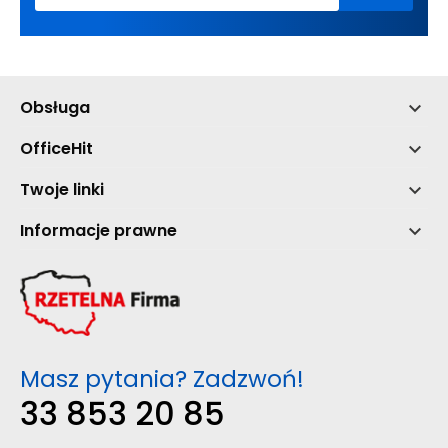
Obsługa

OfficeHit

Twoje linki

Informacje prawne

Masz pytania? Zadzwoń!
33 853 20 85