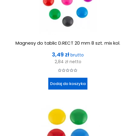
Magnesy do tablic D.RECT 20 mm 8 szt. mix kol.
Cena
3,49 zł
brutto
2,84 zł
netto
Dodaj do koszyka