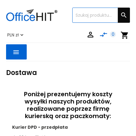


compare_arrows
shopping_cart
0
menu
Dostawa
Poniżej prezentujemy koszty
wysyłki naszych produktów,
realizowane poprzez firmę
kurierską oraz paczkomaty:
Kurier DPD - przedpłata