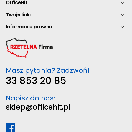
OfficeHit

Twoje linki

Informacje prawne

Masz pytania? Zadzwoń!
33 853 20 85
Napisz do nas:
sklep@officehit.pl