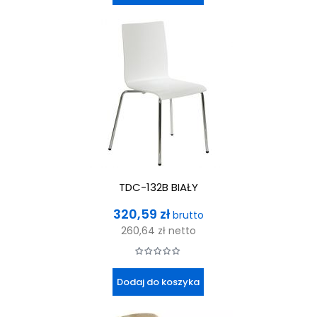
TDC-132B BIAŁY
Cena
320,59 zł
brutto
260,64 zł
netto
Dodaj do koszyka