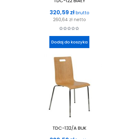
TDC-122 BIAŁY
Cena
320,59 zł
brutto
260,64 zł
netto
Dodaj do koszyka
TDC-132/A BUK
Cena