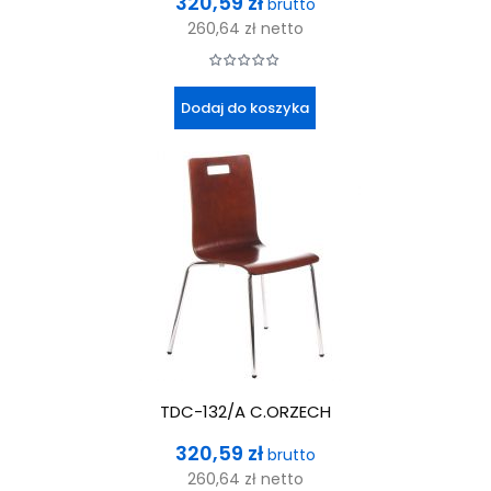
320,59 zł
brutto
260,64 zł
netto
Dodaj do koszyka
TDC-132/A C.ORZECH
Cena
320,59 zł
brutto
260,64 zł
netto