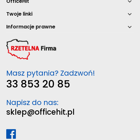
OfficeHit

Twoje linki

Informacje prawne

Masz pytania? Zadzwoń!
33 853 20 85
Napisz do nas:
sklep@officehit.pl