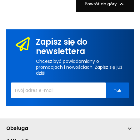

Powrót do góry
Zapisz się do
newslettera
Chcesz być powiadamiany o
promocjach i nowościach. Zapisz się już
dziś!
Obsługa
