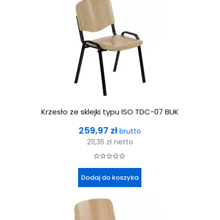
Krzesło ze sklejki typu ISO TDC-07 BUK
Cena
259,97 zł
brutto
211,36 zł
netto
Dodaj do koszyka