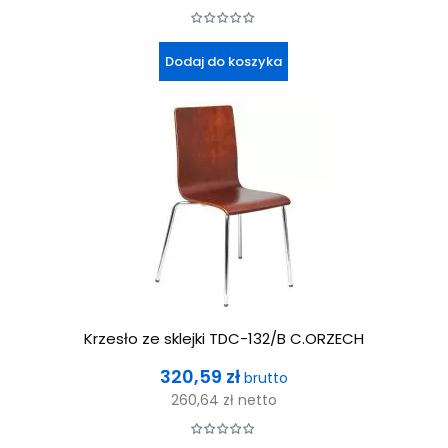
Dodaj do koszyka
Krzesło ze sklejki TDC-132/B C.ORZECH
Cena
320,59 zł
brutto
260,64 zł
netto