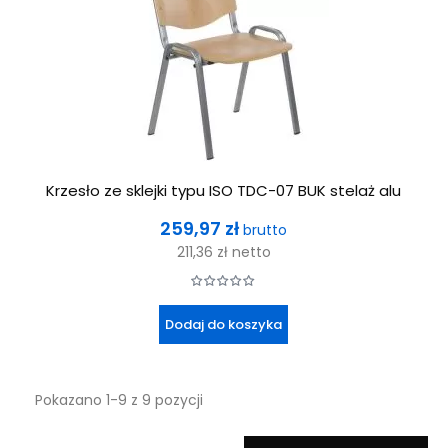
Krzesło ze sklejki typu ISO TDC-07 BUK stelaż alu
Cena
259,97 zł
brutto
211,36 zł
netto
Dodaj do koszyka
Pokazano 1-9 z 9 pozycji