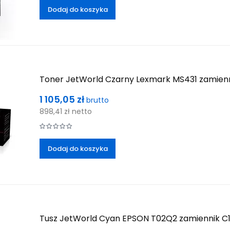
Dodaj do koszyka
Toner JetWorld Czarny Lexmark MS431 zamien
Cena
1 105,05 zł
brutto
898,41 zł
netto
Dodaj do koszyka
Tusz JetWorld Cyan EPSON T02Q2 zamiennik 