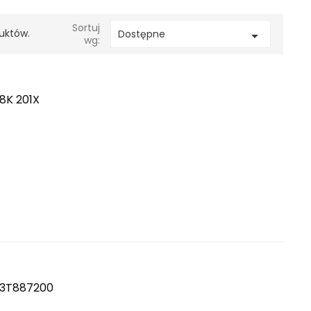
Sortuj
uktów.
Dostępne

wg:
8K 201X
13T887200