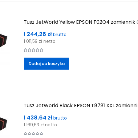
Tusz JetWorld Yellow EPSON T02Q4 zamiennik
Cena
1 244,26 zł
brutto
1 011,59 zł
netto
Dodaj do koszyka
Tusz JetWorld Black EPSON T8781 XXL zamienn
Cena
1 438,64 zł
brutto
1 169,63 zł
netto