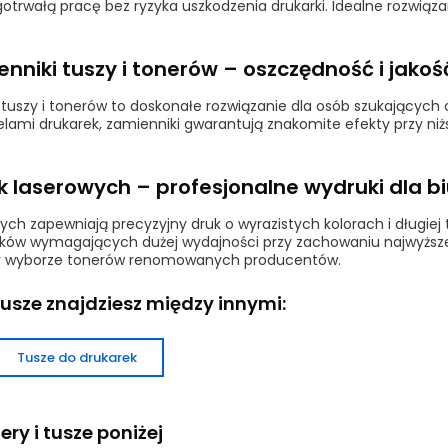
otrwałą pracę bez ryzyka uszkodzenia drukarki. Idealne rozwiąz
nniki tuszy i tonerów – oszczędność i jako
i tuszy i tonerów to doskonałe rozwiązanie dla osób szukającyc
ami drukarek, zamienniki gwarantują znakomite efekty przy niż
k laserowych – profesjonalne wydruki dla b
ch zapewniają precyzyjny druk o wyrazistych kolorach i długiej
ków wymagających dużej wydajności przy zachowaniu najwyższej 
zy wyborze tonerów renomowanych producentów.
 tusze znajdziesz między innymi:
Tusze do drukarek
ry i tusze poniżej