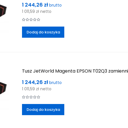
Cena
1 244,26 zł
brutto
1 011,59 zł
netto
Dodaj do koszyka
Tusz JetWorld Magenta EPSON T02Q3 zamienn
Cena
1 244,26 zł
brutto
1 011,59 zł
netto
Dodaj do koszyka