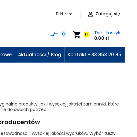


PLN zł
Zaloguj się
Twój koszyk
compare_arrows
shopping_cart
0
0
0,00 zł
urowe
Aktualności / Blog
Kontakt - 33 853 20 85
nalne produkty, jak i wysokiej jakości zamienniki, które
nie do swoich potrzeb.
 producentów
niezawodności i wysokiej jakości wydruków. Wybór tuszy