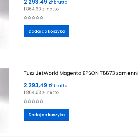
Cena
2 293,49 zł
brutto
1 864,63 zł
netto
Dodaj do koszyka
Tusz JetWorld Magenta EPSON T8873 zamienn
Cena
2 293,49 zł
brutto
1 864,63 zł
netto
Dodaj do koszyka