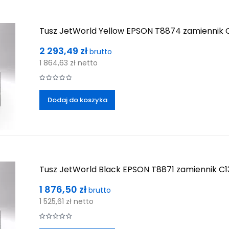
Tusz JetWorld Yellow EPSON T8874 zamiennik
Cena
2 293,49 zł
brutto
1 864,63 zł
netto
Dodaj do koszyka
Tusz JetWorld Black EPSON T8871 zamiennik C
Cena
1 876,50 zł
brutto
1 525,61 zł
netto