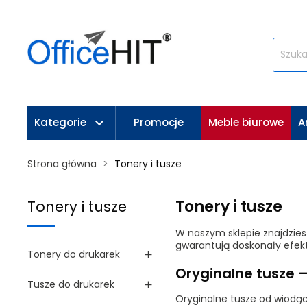
keyboard_arrow_down
Kategorie
Promocje
Meble biurowe
A
Strona główna
Tonery i tusze
Tonery i tusze
Tonery i tusze
W naszym sklepie znajdziesz
gwarantują doskonały efekt
Tonery do drukarek

Oryginalne tusze
Tusze do drukarek

Oryginalne tusze od wiodący