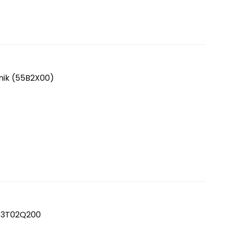
nik (55B2X00)
C13T02Q200