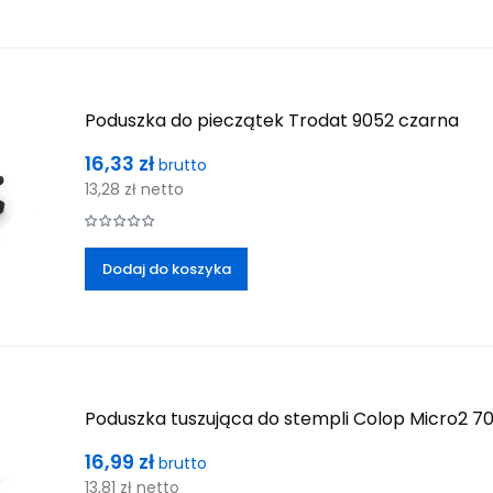
Poduszka do pieczątek Trodat 9052 czarna
Cena
16,33 zł
brutto
13,28 zł
netto
Dodaj do koszyka
Poduszka tuszująca do stempli Colop Micro2 
Cena
16,99 zł
brutto
13,81 zł
netto