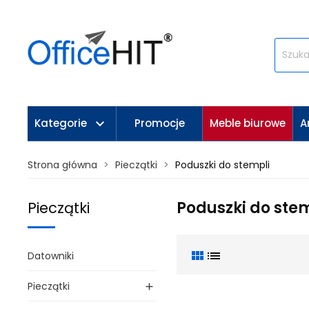
keyboard_arrow_down
Kategorie
Promocje
Meble biurowe
A
Strona główna
Pieczątki
Poduszki do stempli
Poduszki do ste
Pieczątki
view_module
list
Datowniki
Pieczątki
