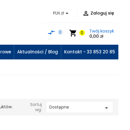


PLN zł
Zaloguj się
Twój koszyk
compare_arrows
shopping_cart
0
0
0,00 zł
urowe
Aktualności / Blog
Kontakt - 33 853 20 85
Sortuj
uktów.
Dostępne

wg: