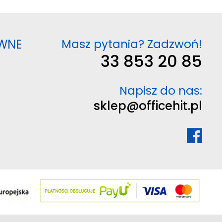
WNE
Masz pytania? Zadzwoń!
33 853 20 85
Napisz do nas:
sklep@officehit.pl