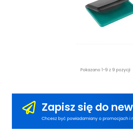
Pokazano 1-9 z 9 pozycji
Zapisz się do new
Chcesz być powiadamiany o promocjach i now