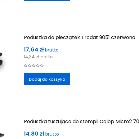
Poduszka do pieczątek Trodat 9051 czerwona
Cena
17,64 zł
brutto
14,34 zł
netto
Dodaj do koszyka
Poduszka tuszująca do stempli Colop Micro2 7
Cena
14,80 zł
brutto