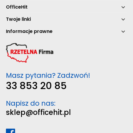
OfficeHit

Twoje linki

Informacje prawne

Masz pytania? Zadzwoń!
33 853 20 85
Napisz do nas:
sklep@officehit.pl