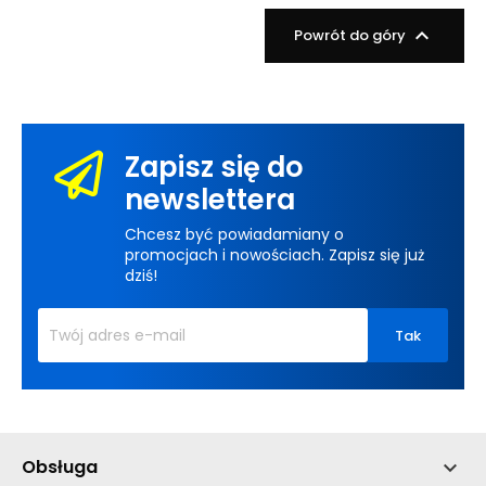

Powrót do góry
Zapisz się do
newslettera
Chcesz być powiadamiany o
promocjach i nowościach. Zapisz się już
dziś!
Obsługa
