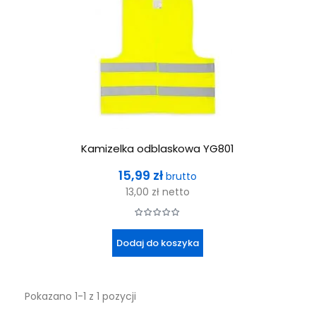
Kamizelka odblaskowa YG801
Cena
15,99 zł
brutto
13,00 zł
netto
Dodaj do koszyka
Pokazano 1-1 z 1 pozycji