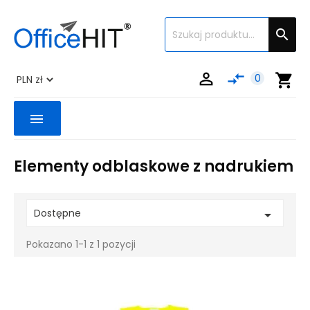


compare_arrows
shopping_cart
0
menu
Elementy odblaskowe z nadrukiem
Dostępne

Pokazano 1-1 z 1 pozycji