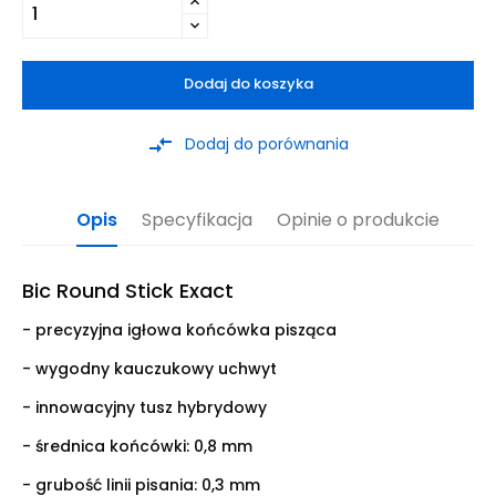
Dodaj do koszyka
compare_arrows
Dodaj do porównania
Opis
Specyfikacja
Opinie o produkcie
Bic Round Stick Exact
- precyzyjna igłowa końcówka pisząca
- wygodny kauczukowy uchwyt
- innowacyjny tusz hybrydowy
- średnica końcówki: 0,8 mm
- grubość linii pisania: 0,3 mm