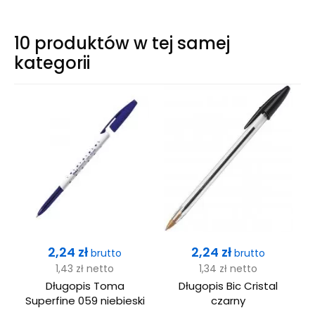
10 produktów w tej samej
kategorii
Cena
Cena
2,24 zł
2,24 zł
brutto
brutto
1,43 zł
netto
1,34 zł
netto
ne
Długopis Toma
Długopis Bic Cristal
Superfine 059 niebieski
czarny