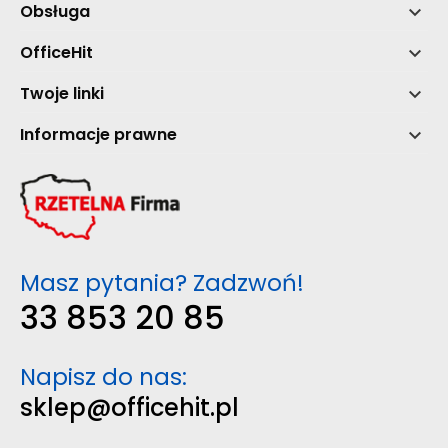
Obsługa

OfficeHit

Twoje linki

Informacje prawne

Masz pytania? Zadzwoń!
33 853 20 85
Napisz do nas:
sklep@officehit.pl