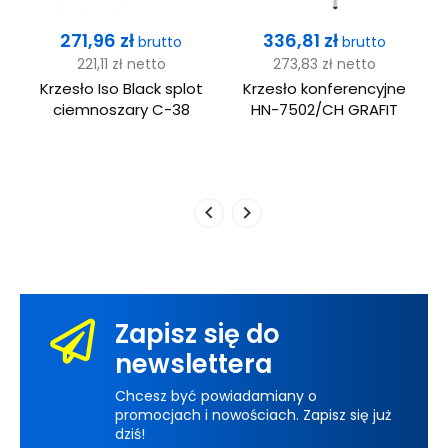
Cena
Cena
271,96 zł
336,81 zł
brutto
brutto
221,11 zł
netto
273,83 zł
netto
Krzesło Iso Black splot
Krzesło konferencyjne
ciemnoszary C-38
HN-7502/CH GRAFIT
Zapisz się do
newslettera
Chcesz być powiadamiany o
promocjach i nowościach. Zapisz się już
dziś!