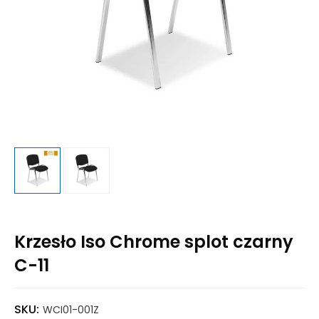
Krzesło Iso Chrome splot czarny
C-11
SKU:
WCI01-001Z