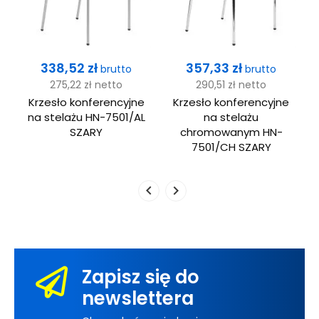
Cena
Cena
338,52 zł
357,33 zł
brutto
brutto
275,22 zł
netto
290,51 zł
netto
Krzesło konferencyjne
Krzesło konferencyjne
na stelażu HN-7501/AL
na stelażu
SZARY
chromowanym HN-
7501/CH SZARY
Zapisz się do
newslettera