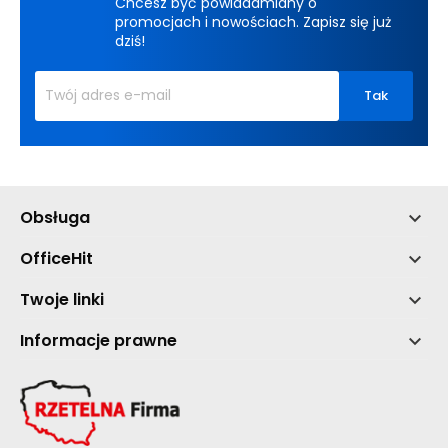
Chcesz być powiadamiany o
promocjach i nowościach. Zapisz się już
dziś!
Obsługa

OfficeHit

Twoje linki

Informacje prawne
