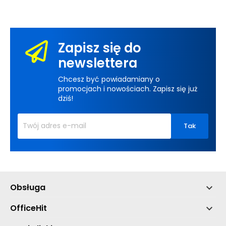
Zapisz się do
newslettera
Chcesz być powiadamiany o
promocjach i nowościach. Zapisz się już
dziś!
Obsługa

OfficeHit
