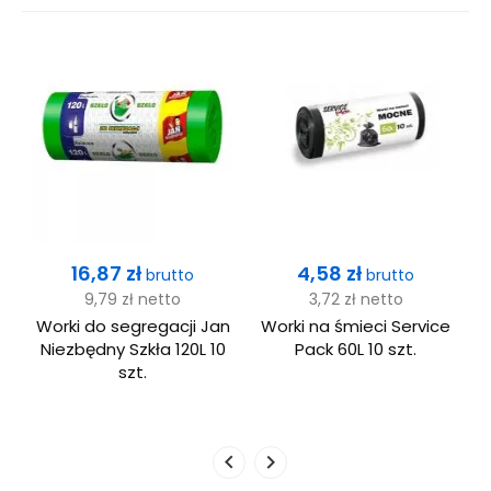
Cena
Cena
16,87 zł
4,58 zł
brutto
brutto
9,79 zł
netto
3,72 zł
netto
Worki do segregacji Jan
Worki na śmieci Service
x
Niezbędny Szkła 120L 10
Pack 60L 10 szt.
N
szt.