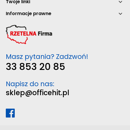
Twoje linki

Informacje prawne

Masz pytania? Zadzwoń!
33 853 20 85
Napisz do nas:
sklep@officehit.pl