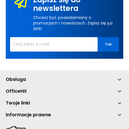
newslettera
Chcesz być powiadamiany o
promocjach i nowościach. Zapisz się już
dziś!
Obsługa

OfficeHit

Twoje linki

Informacje prawne
