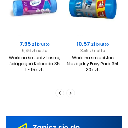
Cena
Cena
7,95 zł
10,57 zł
brutto
brutto
6,46 zł
netto
8,59 zł
netto
Worki na śmieci z taśmą
Worki na śmieci Jan
x
ściągającą Kolorado 35
Niezbędny Easy Pack 35L
l - 15 szt.
30 szt.
Zapisz się do