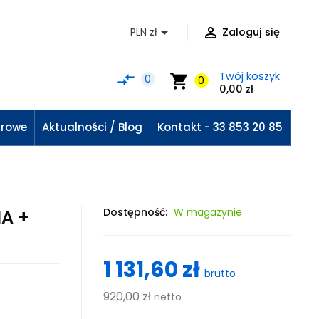


PLN zł
Zaloguj się
Twój koszyk
compare_arrows
shopping_cart
0
0
0,00 zł
urowe
Aktualności / Blog
Kontakt - 33 853 20 85
Dostępność:
W magazynie
IA +
1 131,60 zł
brutto
920,00 zł
netto