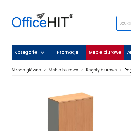
keyboard_arrow_down
Kategorie
Promocje
Meble biurowe
A
Strona główna
Meble biurowe
Regały biurowe
Re