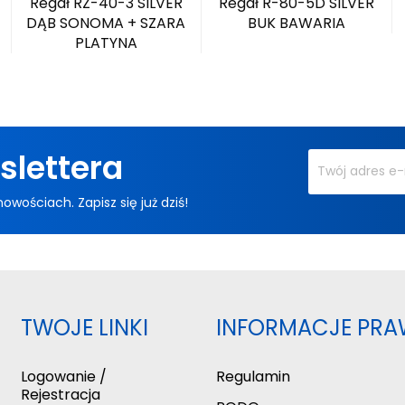
R
Regał RZ-40-3 SILVER
Regał R-80-5D SILVER
DĄB SONOMA + SZARA
BUK BAWARIA
PLATYNA
slettera
ościach. Zapisz się już dziś!
TWOJE LINKI
INFORMACJE PRA
Logowanie /
Regulamin
Rejestracja