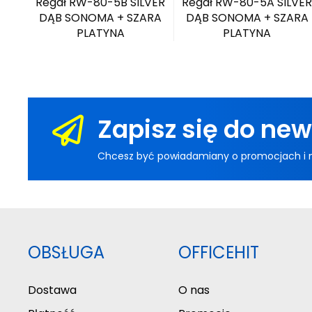
VER
Regał RW-80-5B SILVER
Regał RW-80-5A SILVE
ARA
DĄB SONOMA + SZARA
DĄB SONOMA + SZARA
PLATYNA
PLATYNA
Zapisz się do new
Chcesz być powiadamiany o promocjach i now
OBSŁUGA
OFFICEHIT
Dostawa
O nas