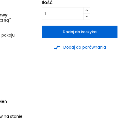
Ilość
tawy
iczną"
Dodaj do koszyka
, pokoju.
compare_arrows
Dodaj do porównania
wień
ów na stanie