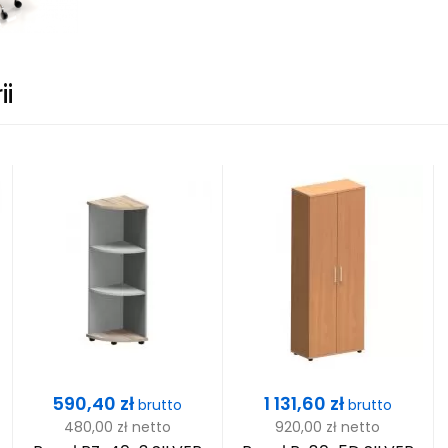
ii
Cena
Cena
590,40 zł
1 131,60 zł
brutto
brutto
480,00 zł
netto
920,00 zł
netto