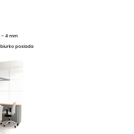
3 – 4 mm
 biurko posiada