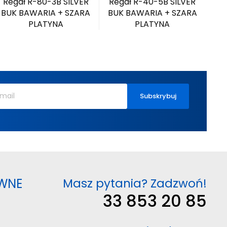
Regał R-80-3B SILVER
Regał R-40-5B SILVER
Re
BUK BAWARIA + SZARA
BUK BAWARIA + SZARA
DĄ
PLATYNA
PLATYNA
WNE
Masz pytania? Zadzwoń!
33 853 20 85