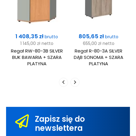
Cena
Cena
1 408,35 zł
805,65 zł
brutto
brutto
1 145,00 zł
netto
655,00 zł
netto
R
Regał RW-80-3B SILVER
Regał R-80-3A SILVER
BUK BAWARIA + SZARA
DĄB SONOMA + SZARA
PLATYNA
PLATYNA
Zapisz się do
newslettera