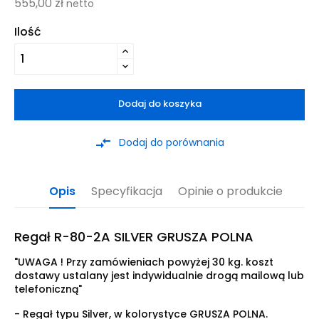
555,00 zł
netto
Ilość
Dodaj do koszyka
compare_arrows
Dodaj do porównania
Opis
Specyfikacja
Opinie o produkcie
Regał R-80-2A SILVER GRUSZA POLNA
"UWAGA ! Przy zamówieniach powyżej 30 kg. koszt
dostawy ustalany jest indywidualnie drogą mailową lub
telefoniczną"
- Regał typu Silver, w kolorystyce GRUSZA POLNA.