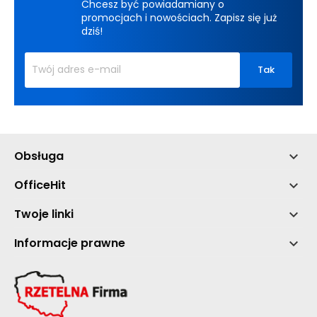
Chcesz być powiadamiany o
promocjach i nowościach. Zapisz się już
dziś!
Obsługa

OfficeHit

Twoje linki

Informacje prawne
