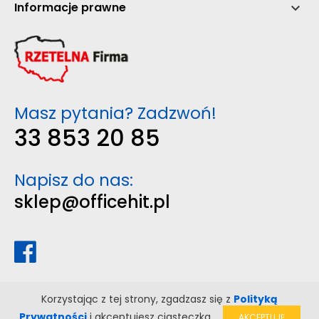
Informacje prawne

Masz pytania? Zadzwoń!
33 853 20 85
Napisz do nas:
sklep@officehit.pl
Korzystając z tej strony, zgadzasz się z
Polityką
Prywatności
i akceptujesz ciasteczka.
AKCEPTUJĘ