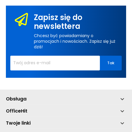
Zapisz się do
newslettera
Chcesz być powiadamiany o
promocjach i nowościach. Zapisz się już
dziś!
Obsługa

OfficeHit

Twoje linki
