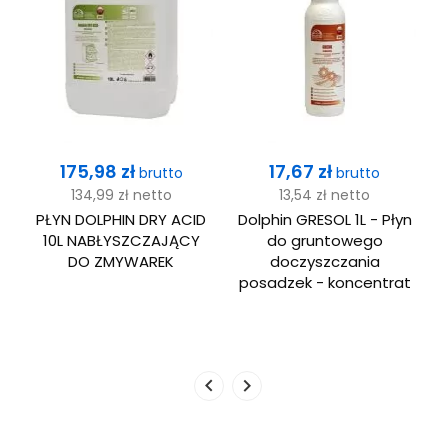
Cena
Cena
175,98 zł
17,67 zł
brutto
brutto
134,99 zł
netto
13,54 zł
netto
0
PŁYN DOLPHIN DRY ACID
Dolphin GRESOL 1L - Płyn
10L NABŁYSZCZAJĄCY
do gruntowego
a
DO ZMYWAREK
doczyszczania
posadzek - koncentrat