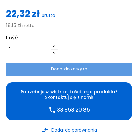
22,32 zł
brutto
18,15 zł
netto
Ilość
Dodaj do koszyka
Potrzebujesz większej ilości tego produktu?
Skontaktuj się z nami!
33 853 20 85
phone
compare_arrows
Dodaj do porównania