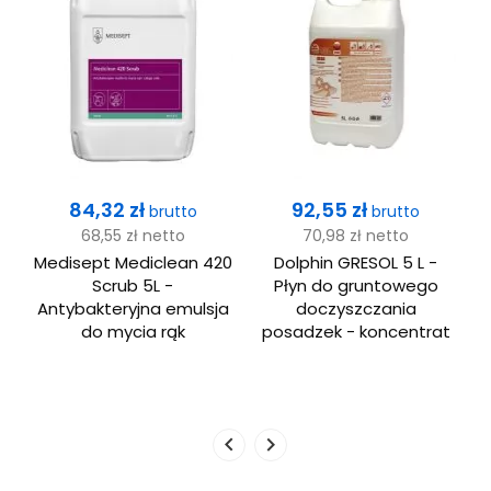
Cena
Cena
84,32 zł
92,55 zł
brutto
brutto
68,55 zł
netto
70,98 zł
netto
Medisept Mediclean 420
Dolphin GRESOL 5 L -
Scrub 5L -
Płyn do gruntowego
Antybakteryjna emulsja
doczyszczania
do mycia rąk
posadzek - koncentrat