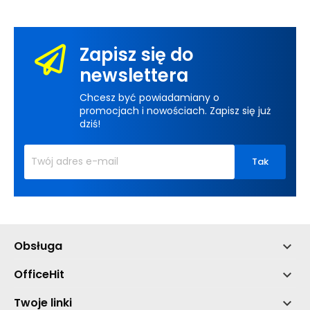
Zapisz się do
newslettera
Chcesz być powiadamiany o
promocjach i nowościach. Zapisz się już
dziś!
Obsługa

OfficeHit

Twoje linki
