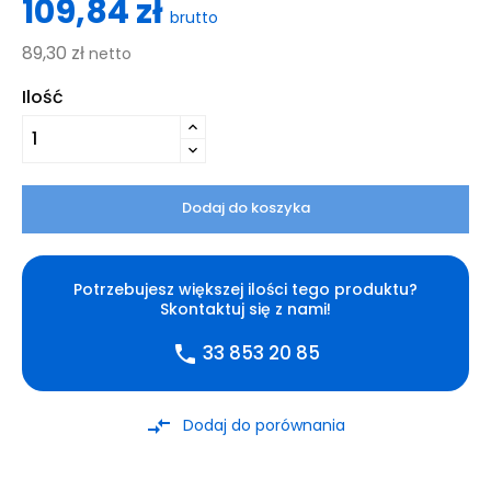
109,84 zł
brutto
89,30 zł
netto
Ilość
Dodaj do koszyka
Potrzebujesz większej ilości tego produktu?
Skontaktuj się z nami!
33 853 20 85
phone
compare_arrows
Dodaj do porównania