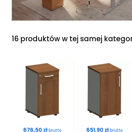
16 produktów w tej samej kategor
Cena
Cena
676,50 zł
651,90 zł
brutto
brutto