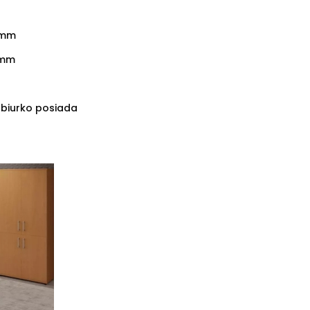
2mm
8mm
 biurko posiada