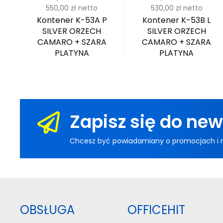
550,00 zł
netto
530,00 zł
netto
L
Kontener K-53A P
Kontener K-53B L
A +
SILVER ORZECH
SILVER ORZECH
CAMARO + SZARA
CAMARO + SZARA
PLATYNA
PLATYNA
Zapisz się do new
Chcesz być powiadamiany o promocjach i now
OBSŁUGA
OFFICEHIT