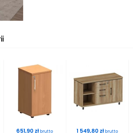
ii
Cena
Cena
651,90 zł
1 549,80 zł
brutto
brutto