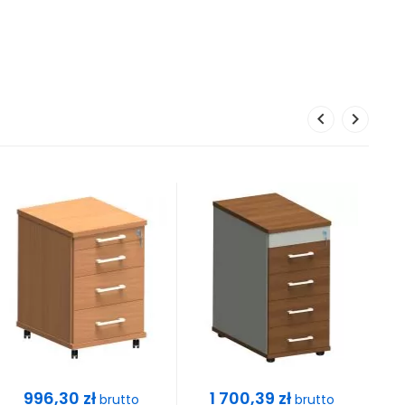
Cena
Cena
996,30 zł
1 700,39 zł
brutto
brutto