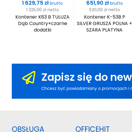
Cena
Cena
1 629,75 zł
651,90 zł
brutto
brutto
1 325,00 zł
netto
530,00 zł
netto
VER
Kontener K63 B TULUZA
Kontener K-53B P
Dąb Country+czarne
SILVER GRUSZA POLNA 
dodatki
SZARA PLATYNA
Zapisz się do new
Chcesz być powiadamiany o promocjach i now
OBSŁUGA
OFFICEHIT