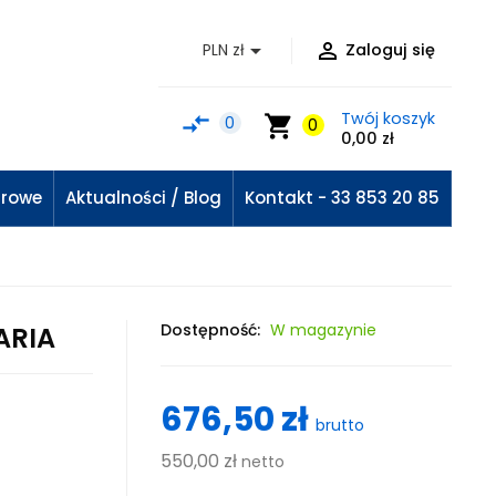


PLN zł
Zaloguj się
Twój koszyk
compare_arrows
shopping_cart
0
0
0,00 zł
urowe
Aktualności / Blog
Kontakt - 33 853 20 85
Dostępność:
W magazynie
ARIA
676,50 zł
brutto
550,00 zł
netto