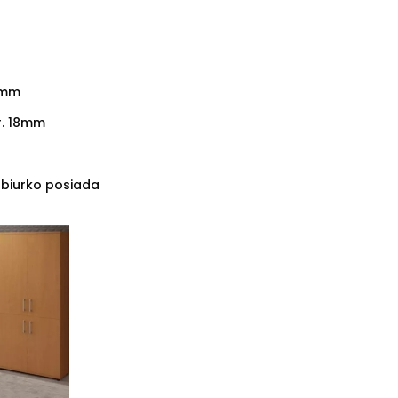
2mm
r. 18mm
 biurko posiada