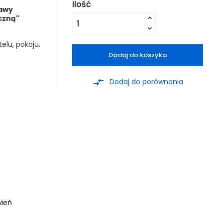
Ilość
tawy
iczną"
telu, pokoju.
Dodaj do koszyka
compare_arrows
Dodaj do porównania
wień