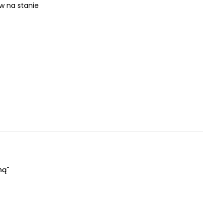
ów na stanie
ną"