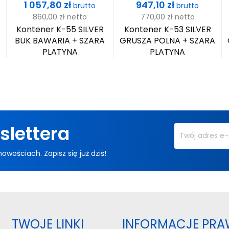
Cena
Cena
1 057,80 zł
947,10 zł
brutto
brutto
860,00 zł
netto
770,00 zł
netto
Kontener K-55 SILVER
Kontener K-53 SILVER
+
BUK BAWARIA + SZARA
GRUSZA POLNA + SZARA
PLATYNA
PLATYNA
slettera
ościach. Zapisz się już dziś!
TWOJE LINKI
INFORMACJE PRA