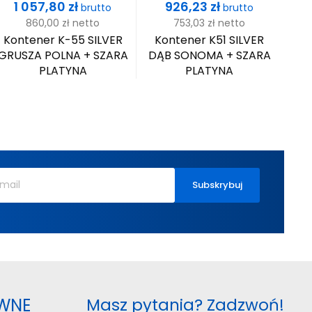
Cena
Cena
1 057,80 zł
926,23 zł
brutto
brutto
860,00 zł
netto
753,03 zł
netto
Kontener K-55 SILVER
Kontener K51 SILVER
GRUSZA POLNA + SZARA
DĄB SONOMA + SZARA
SI
PLATYNA
PLATYNA
WNE
Masz pytania? Zadzwoń!