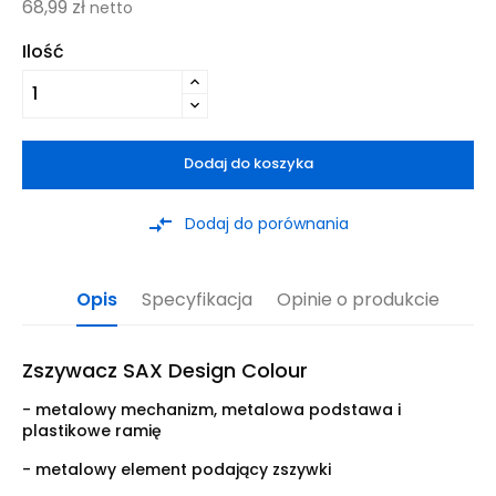
68,99 zł
netto
Ilość
Dodaj do koszyka
compare_arrows
Dodaj do porównania
Opis
Specyfikacja
Opinie o produkcie
Zszywacz SAX Design Colour
- metalowy mechanizm, metalowa podstawa i
plastikowe ramię
- metalowy element podający zszywki