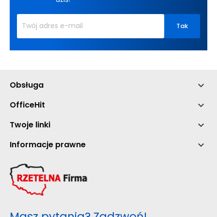
Obsługa

OfficeHit

Twoje linki

Informacje prawne

Masz pytania? Zadzwoń!