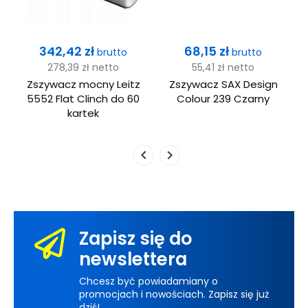
Cena
Cena
342,42 zł
68,15 zł
brutto
brutto
278,39 zł
netto
55,41 zł
netto
a
Zszywacz mocny Leitz
Zszywacz SAX Design
5552 Flat Clinch do 60
Colour 239 Czarny
kartek
Zapisz się do
newslettera
Chcesz być powiadamiany o
promocjach i nowościach. Zapisz się już
dziś!