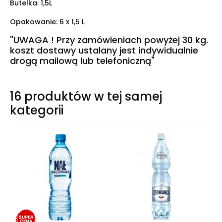
Butelka: 1,5L
Opakowanie: 6 x 1,5 L
"UWAGA ! Przy zamówieniach powyżej 30 kg.
koszt dostawy ustalany jest indywidualnie
drogą mailową lub telefoniczną"
16 produktów w tej samej
kategorii
o