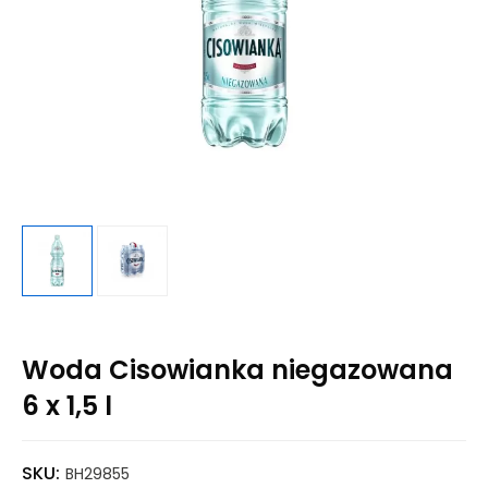
Woda Cisowianka niegazowana
6 x 1,5 l
SKU:
BH29855