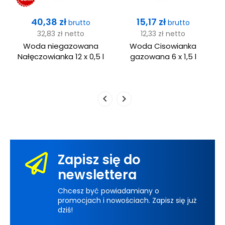
Cena
Cena
40,38 zł
15,17 zł
brutto
brutto
32,83 zł
netto
12,33 zł
netto
Woda niegazowana
Woda Cisowianka
Nałęczowianka 12 x 0,5 l
gazowana 6 x 1,5 l
L
Zapisz się do
newslettera
Chcesz być powiadamiany o
promocjach i nowościach. Zapisz się już
dziś!