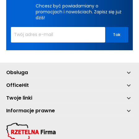
Chcesz być powiadamiany o
promocjach i nowościach. Zapisz się już
dziś!
Obsługa

OfficeHit

Twoje linki

Informacje prawne
