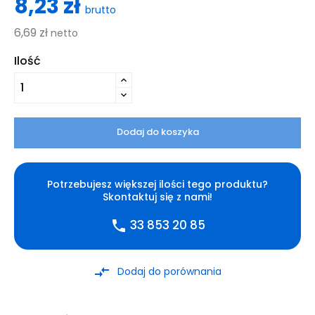
8,23 zł
brutto
6,69 zł
netto
Ilość
Dodaj do koszyka
Potrzebujesz większej ilości tego produktu?
Skontaktuj się z nami!
33 853 20 85
phone
compare_arrows
Dodaj do porównania