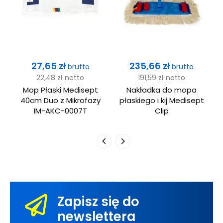
Cena
Cena
27,65 zł
235,66 zł
brutto
brutto
22,48 zł
netto
191,59 zł
netto
Mop Płaski Medisept
Nakładka do mopa
40cm Duo z Mikrofazy
płaskiego i kij Medisept
IM-AKC-0007T
Clip
Zapisz się do
newslettera