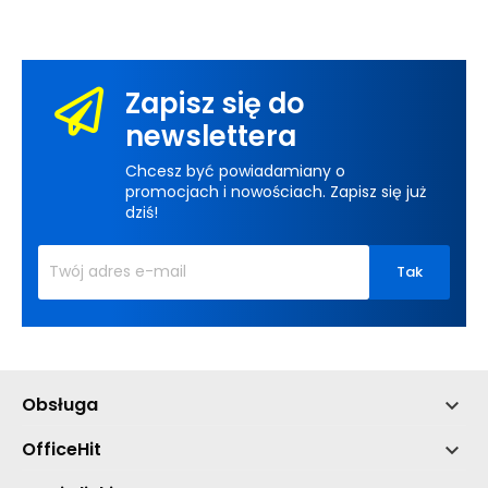
Zapisz się do
newslettera
Chcesz być powiadamiany o
promocjach i nowościach. Zapisz się już
dziś!
Obsługa

OfficeHit
