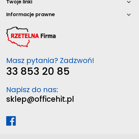
Twoje linki

Informacje prawne

Masz pytania? Zadzwoń!
33 853 20 85
Napisz do nas:
sklep@officehit.pl