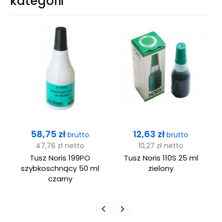
kategorii
Cena
Cena
58,75 zł
12,63 zł
brutto
brutto
47,76 zł
netto
10,27 zł
netto
Tusz Noris 199PO
Tusz Noris 110S 25 ml
szybkoschnący 50 ml
zielony
czarny