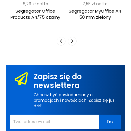
8,29 zł
netto
7,55 zł
netto
4
Segregator Office
Segregator MyOffice A4
i
Products A4/75 czarny
50 mm zielony
Zapisz się do
newslettera
Chcesz być powiadamiany o
promocjach i nowościach. Zapisz się już
dziś!