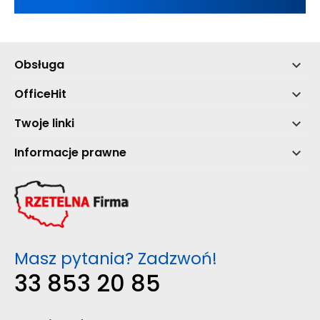
Obsługa

OfficeHit

Twoje linki

Informacje prawne

Masz pytania? Zadzwoń!
33 853 20 85