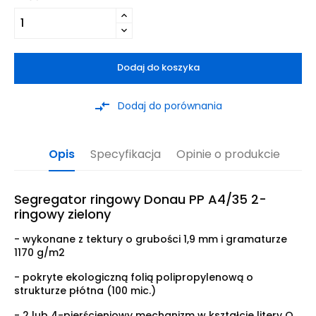
Dodaj do koszyka
compare_arrows
Dodaj do porównania
Opis
Specyfikacja
Opinie o produkcie
Segregator ringowy Donau PP A4/35 2-
ringowy zielony
- wykonane z tektury o grubości 1,9 mm i gramaturze
1170 g/m2
- pokryte ekologiczną folią polipropylenową o
strukturze płótna (100 mic.)
- 2 lub 4-pierścieniowy mechanizm w kształcie litery O