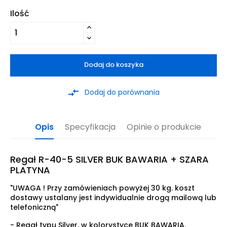
Ilość
Dodaj do koszyka
compare_arrows
Dodaj do porównania
Opis
Specyfikacja
Opinie o produkcie
Regał R-40-5 SILVER BUK BAWARIA + SZARA
PLATYNA
"UWAGA ! Przy zamówieniach powyżej 30 kg. koszt
dostawy ustalany jest indywidualnie drogą mailową lub
telefoniczną"
- Regał typu Silver, w kolorystyce BUK BAWARIA.