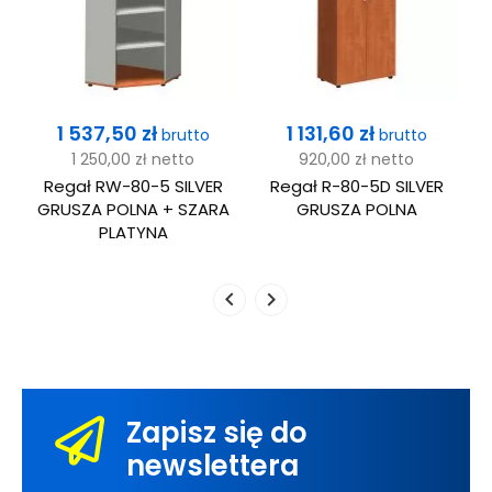
Cena
Cena
1 537,50 zł
1 131,60 zł
brutto
brutto
1 250,00 zł
netto
920,00 zł
netto
Regał RW-80-5 SILVER
Regał R-80-5D SILVER
GRUSZA POLNA + SZARA
GRUSZA POLNA
PLATYNA
Zapisz się do
newslettera