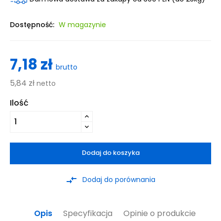
Dostępność:
W magazynie
7,18 zł
brutto
5,84 zł
netto
Ilość
Dodaj do koszyka
compare_arrows
Dodaj do porównania
Opis
Specyfikacja
Opinie o produkcie