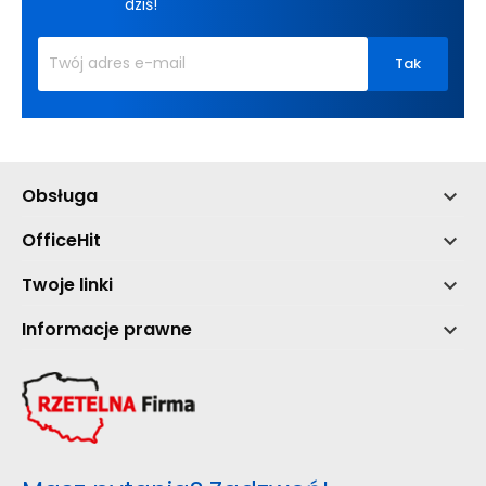
dziś!
Obsługa

OfficeHit

Twoje linki

Informacje prawne
