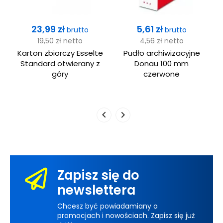
Cena
Cena
23,99 zł
5,61 zł
brutto
brutto
19,50 zł
netto
4,56 zł
netto
Karton zbiorczy Esselte
Pudło archiwizacyjne
e
Standard otwierany z
Donau 100 mm
góry
czerwone
Zapisz się do
newslettera
Chcesz być powiadamiany o
promocjach i nowościach. Zapisz się już