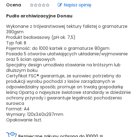
Ocena
Napisz opinię
Pudło archiwizacyjne Donau
Wykonane z trójwarstwowej tektury falistej o gramaturze
390gsm
Produkt bezkwasowy (pH ok. 7,5)
Typ fali: B
Pojemność: do 1000 kartek o gramaturze 80gsm
Posiada 5 otworów ułatwiających układanie/wyjmowanie
oraz 5 ścian opisowych
Specjalny design umożliwia stawianie na krótszym lub
dłuższym boku
Certyfikat FSC® gwarantuje, że surowiec potrzebny do
produkcji wyrobu pochodzi z lasów zarządzanych w
odpowiedzialny sposób; promuje on trwałą gospodarkę
leśną Opartą o najwyższe światowe standardy w dziedzinie
ochrony przyrody i gwarantuje legalność pochodzenia
surowca
Format: A4
Wymiary: 120x340x297mm
Opakowanie 1szt.
Bezpieczne zakupy ochrona do 10000 zł