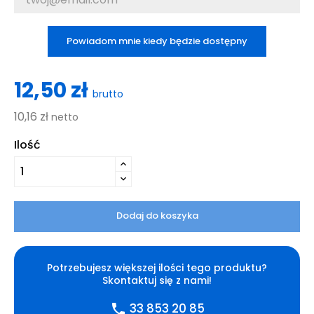
Powiadom mnie kiedy będzie dostępny
12,50 zł
brutto
10,16 zł
netto
Ilość
Dodaj do koszyka
Potrzebujesz większej ilości tego produktu?
Skontaktuj się z nami!
33 853 20 85
phone