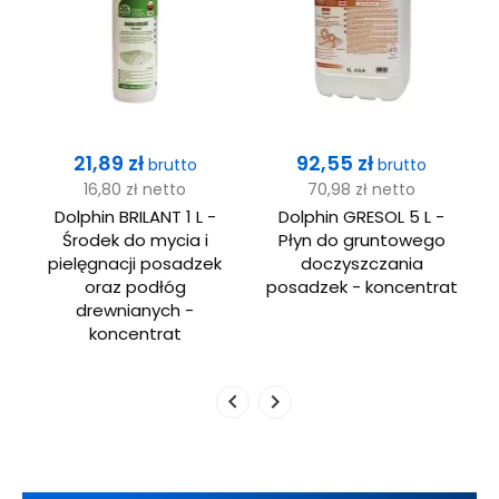
Cena
Cena
21,89 zł
92,55 zł
brutto
brutto
16,80 zł
netto
70,98 zł
netto
D
Dolphin BRILANT 1 L -
Dolphin GRESOL 5 L -
Środek do mycia i
Płyn do gruntowego
pielęgnacji posadzek
doczyszczania
oraz podłóg
posadzek - koncentrat
drewnianych -
koncentrat