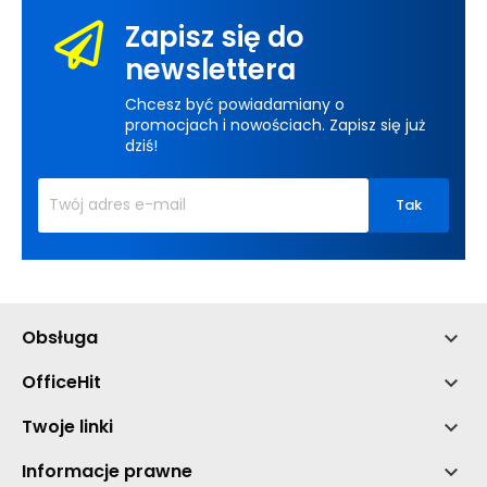
Zapisz się do
newslettera
Chcesz być powiadamiany o
promocjach i nowościach. Zapisz się już
dziś!
Obsługa

OfficeHit

Twoje linki

Informacje prawne
