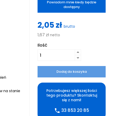
Powiadom mnie kiedy będzie
dostępny
2,05 zł
brutto
1,67 zł
netto
Ilość
Dodaj do koszyka
wień
Potrzebujesz większej ilości
ów na stanie
tego produktu? Skontaktuj
się z nami!
33 853 20 85
phone