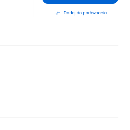
compare_arrows
Dodaj do porównania