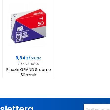
Cena
9,64 zł
brutto
7,84 zł
netto
Pinezki GRAND Srebrne
50 sztuk
slettera