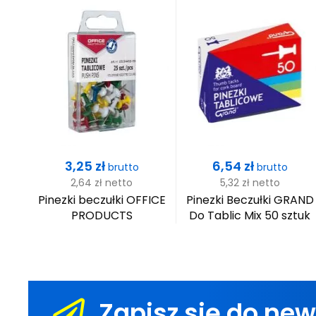
Cena
Cena
3,25 zł
6,54 zł
brutto
brutto
2,64 zł
netto
5,32 zł
netto
Pinezki beczułki OFFICE
Pinezki Beczułki GRAND
PRODUCTS
Do Tablic Mix 50 sztuk
Zapisz się do new