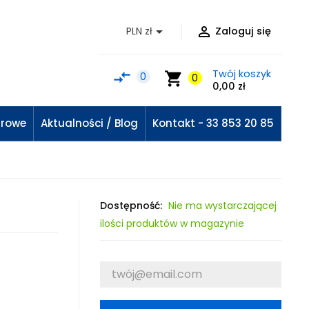


PLN zł
Zaloguj się
Twój koszyk
compare_arrows
shopping_cart
0
0
0,00 zł
urowe
Aktualności / Blog
Kontakt - 33 853 20 85
Dostępność:
Nie ma wystarczającej
ilości produktów w magazynie