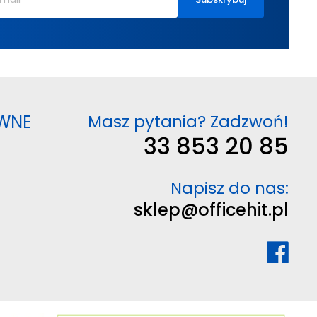
WNE
Masz pytania? Zadzwoń!
33 853 20 85
Napisz do nas:
sklep@officehit.pl