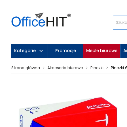
keyboard_arrow_down
Kategorie
Promocje
Meble biurowe
A
Strona główna
Akcesoria biurowe
Pinezki
Pinezki