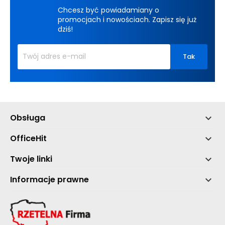
Chcesz być powiadamiany o
promocjach i nowościach. Zapisz się już
dziś!
Obsługa

OfficeHit

Twoje linki

Informacje prawne
