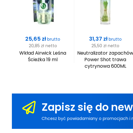
Cena
Cena
25,65 zł
31,37 zł
brutto
brutto
20,85 zł
netto
25,50 zł
netto
itz
Wkład Airwick Leśna
Neutralizator zapachó
i
Ścieżka 19 ml
Power Shot trawa
cytrynowa 600ML
Zapisz się do new
Chcesz być powiadamiany o promocjach i now