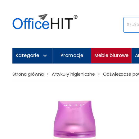
keyboard_arrow_down
Kategorie
Promocje
Meble biurowe
A
Strona główna
Artykuły higieniczne
Odświeżacze po