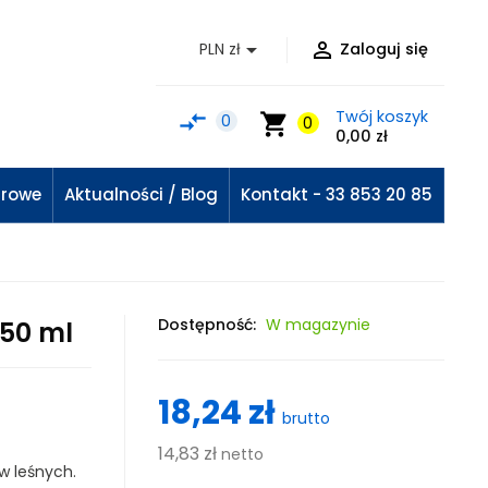


PLN zł
Zaloguj się
Twój koszyk
compare_arrows
shopping_cart
0
0
0,00 zł
urowe
Aktualności / Blog
Kontakt - 33 853 20 85
Dostępność:
W magazynie
250 ml
18,24 zł
brutto
14,83 zł
netto
w leśnych.