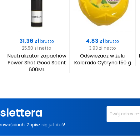
Cena
Cena
31,36 zł
4,83 zł
brutto
brutto
25,50 zł
netto
3,93 zł
netto
w
Neutralizator zapachów
Odświeżacz w żelu
Power Shot Good Scent
Kolorado Cytryna 150 g
600ML
slettera
ościach. Zapisz się już dziś!