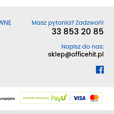
WNE
Masz pytania? Zadzwoń!
33 853 20 85
Napisz do nas:
sklep@officehit.pl