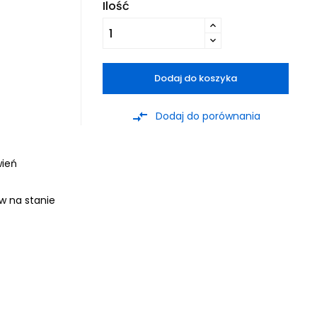
Ilość
Dodaj do koszyka
compare_arrows
Dodaj do porównania
wień
ów na stanie