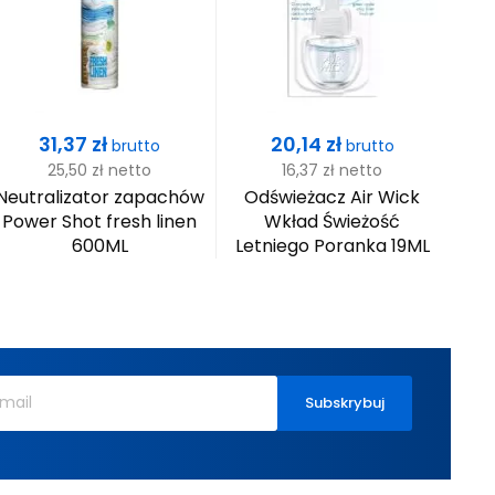
Cena
Cena
31,37 zł
20,14 zł
brutto
brutto
25,50 zł
netto
16,37 zł
netto
Neutralizator zapachów
Odświeżacz Air Wick
Odś
Power Shot fresh linen
Wkład Świeżość
600ML
Letniego Poranka 19ML