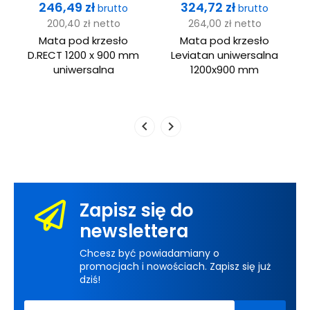
Cena
Cena
246,49 zł
324,72 zł
brutto
brutto
200,40 zł
netto
264,00 zł
netto
Mata pod krzesło
Mata pod krzesło
D.RECT 1200 x 900 mm
Leviatan uniwersalna
y
uniwersalna
1200x900 mm
Zapisz się do
newslettera
Chcesz być powiadamiany o
promocjach i nowościach. Zapisz się już
dziś!