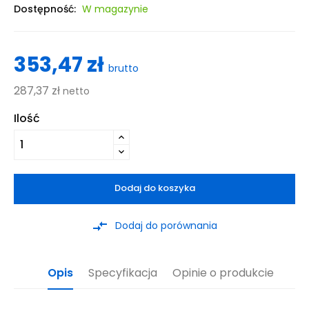
Dostępność:
W magazynie
353,47 zł
brutto
287,37 zł
netto
Ilość
Dodaj do koszyka
compare_arrows
Dodaj do porównania
Opis
Specyfikacja
Opinie o produkcie