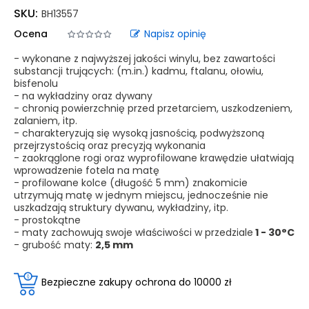
SKU:
BH13557
Ocena
Napisz opinię
- wykonane z najwyższej jakości winylu, bez zawartości
substancji trujących: (m.in.) kadmu, ftalanu, ołowiu,
bisfenolu
- na wykładziny oraz dywany
- chronią powierzchnię przed przetarciem, uszkodzeniem,
zalaniem, itp.
- charakteryzują się wysoką jasnością, podwyższoną
przejrzystością oraz precyzją wykonania
- zaokrąglone rogi oraz wyprofilowane krawędzie ułatwiają
wprowadzenie fotela na matę
- profilowane kolce (długość 5 mm) znakomicie
utrzymują matę w jednym miejscu, jednocześnie nie
uszkadzają struktury dywanu, wykładziny, itp.
- prostokątne
- maty zachowują swoje właściwości w przedziale
1 - 30°C
- grubość maty:
2,5 mm
Bezpieczne zakupy ochrona do 10000 zł