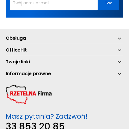
Obsługa

OfficeHit

Twoje linki

Informacje prawne

Masz pytania? Zadzwoń!
33 853 20 85