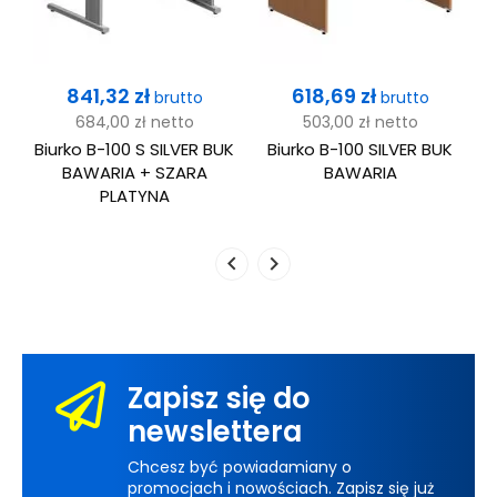
Cena
Cena
841,32 zł
618,69 zł
brutto
brutto
684,00 zł
netto
503,00 zł
netto
Biurko B-100 S SILVER BUK
Biurko B-100 SILVER BUK
A
BAWARIA + SZARA
BAWARIA
PLATYNA
Zapisz się do
newslettera
Chcesz być powiadamiany o
promocjach i nowościach. Zapisz się już