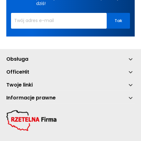
dziś!
Obsługa

OfficeHit

Twoje linki

Informacje prawne
